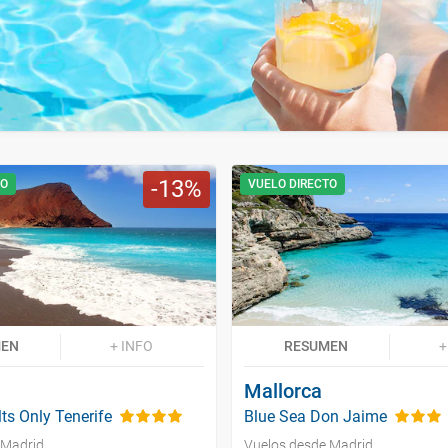
13
TO
VUELO DIRECTO
MEN
+ INFO
RESUMEN
+
Mallorca
ts Only Tenerife
Blue Sea Don Jaime
 Madrid
Vuelos desde Madrid