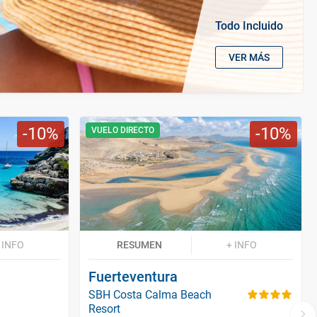
Todo Incluido
VER MÁS
10
10
VUELO DIRECTO
 INFO
RESUMEN
+ INFO
Fuerteventura
SBH Costa Calma Beach
Resort