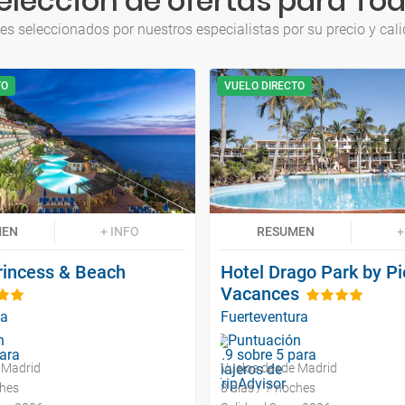
elección de ofertas para Tod
jes seleccionados por nuestros especialistas por su precio y cali
TO
VUELO DIRECTO
MEN
+ INFO
RESUMEN
+
incess & Beach
Hotel Drago Park by Pi
Vacances
ia
Fuerteventura
 Madrid
Vuelos desde Madrid
ches
8 días / 7 noches