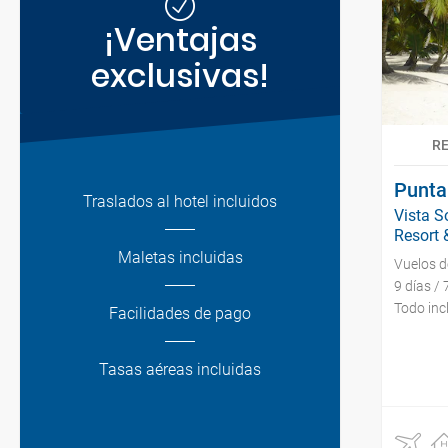
¡Ventajas
exclusivas!
R
Punta
Traslados al hotel incluidos
Vista S
Resort &
Maletas incluidas
Vuelos 
9 días /
Todo inc
Facilidades de pago
Tasas aéreas incluidas