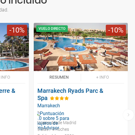
o Incluido
dad.
10
10
VUELO DIRECTO
 INFO
RESUMEN
+ INFO
erre &
Marrakech Ryads Parc &
Spa
Marrakech
Vuelos desde Madrid
5 días / 4 noches