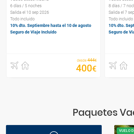
6 días / 5 noches
8 días / 7 no
Salida el 10 sep 2026
Salida el 7 s
Todo incluido
Todo incluido
10% dto. Septiembre hasta el 10 de agosto
10% dto. Sep
Seguro de Viaje Incluido
Seguro de Via
444
€
desde
400
€
Paquetes Vac
VUELO D