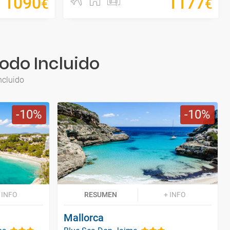
1090
1177
€
€
Todo Incluido
ncluido
10
10
 INFO
RESUMEN
+ INFO
Mallorca