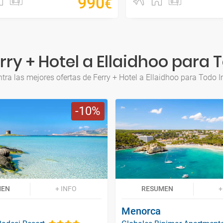
990
€
ry + Hotel a Ellaidhoo para 
tra las mejores ofertas de Ferry + Hotel a Ellaidhoo para Todo I
10
MEN
+ INFO
RESUMEN
+
Menorca