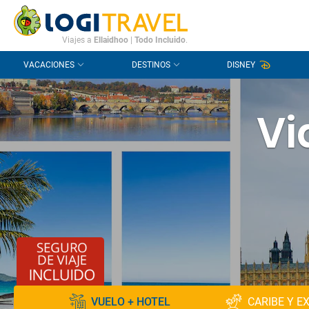
CONTACTO
PREGUNTAS FRECUENTES
Viajes a
Ellaidhoo
|
Todo Incluido
.
VACACIONES
DESTINOS
DISNEY
Vi
VUELO + HOTEL
CARIBE Y E