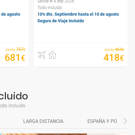
Salida el 4 sep 2026
Todo incluido
0 de agosto
10% dto. Septiembre hasta el 10 de agosto
Seguro de Viaje Incluido
757
464
€
€
desde
desde
681
418
€
€
cluido
odo Incluido
LARGA DISTANCIA
ESPAÑA Y PORTUGAL