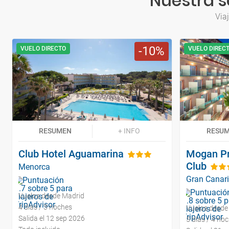
Nuestra s
Via
10
VUELO DIRECTO
VUELO DIREC
RESUMEN
+ INFO
RESU
Club Hotel Aguamarina
Mogan Pr
Club
Menorca
Gran Canar
Vuelos desde Madrid
4 días / 3 noches
Vuelos desde
Salida el 12 sep 2026
5 días / 4 no