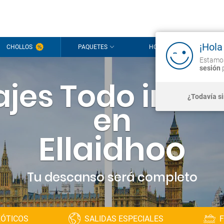
¡Hola
CHOLLOS
PAQUETES
HOTELES
CR
Estamos
sesión
p
ajes Todo inclu
¿Todavía s
en
Ellaidhoo
Tu descanso será completo
XÓTICOS
SALIDAS ESPECIALES
F