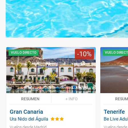
10
VUELO DIRECTO
VUELO DIREC
RESUMEN
+ INFO
RESU
Gran Canaria
Tenerife
Ura Nido del Águila
Be Live Adul
Vuelos desde Madrid
Vuelos desde