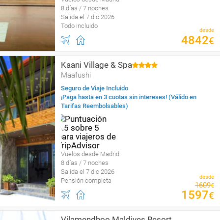
8 días / 7 noches
Salida el 7 dic 2026
Todo incluido
desde
4842
€
Kaani Village & Spa
Maafushi
Seguro de Viaje Incluido
¡Paga hasta en 3 cuotas sin intereses! (Válido en
Tarifas Reembolsables)
Vuelos desde Madrid
8 días / 7 noches
Salida el 7 dic 2026
desde
Pensión completa
1609
€
1597
€
Vilamendhoo Maldives Resort