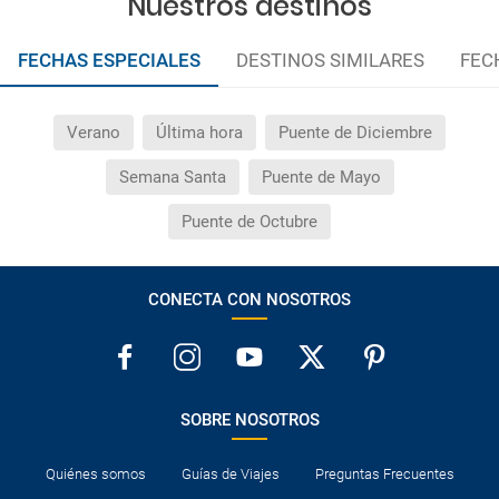
Nuestros destinos
FECHAS ESPECIALES
DESTINOS SIMILARES
FEC
Verano
Última hora
Puente de Diciembre
Semana Santa
Puente de Mayo
Puente de Octubre
CONECTA CON NOSOTROS
SOBRE NOSOTROS
Quiénes somos
Guías de Viajes
Preguntas Frecuentes