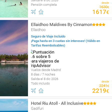
Salida el 8 dic 2026
desde
Pensión completa
1630
€
1617
€
Ellaidhoo Maldives By Cinnamon
Ellaidhoo
Seguro de Viaje Incluido
¡Paga hasta en 3 cuotas sin intereses! (Válido en
Tarifas Reembolsables)
Vuelos desde Madrid
8 días / 7 noches
Salida el 8 dic 2026
desde
Todo incluido
2241
€
2219
€
Hotel Riu Atoll - All Inclusive
Gadifuri