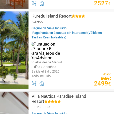
2527
€
Kuredu Island Resort
Kuredu
Seguro de Viaje Incluido
¡Paga hasta en 3 cuotas sin intereses! (Válido en
Tarifas Reembolsables)
Vuelos desde Madrid
8 días / 7 noches
Salida el 8 dic 2026
desde
Todo incluido
2525
€
2499
€
Villa Nautica Paradise Island
Resort
Lankanfinolhu
Seguro de Viaje Incluido