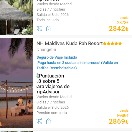
Vuelos desde Madrid
8 días / 7 noches
Salida el 8 dic 2026
desde
Todo incluido
2873
€
2842
€
NH Maldives Kuda Rah Resort
Dhangethi
Seguro de Viaje Incluido
¡Paga hasta en 3 cuotas sin intereses! (Válido en
Tarifas Reembolsables)
Vuelos desde Madrid
8 días / 7 noches
Salida el 8 dic 2026
desde
Pensión completa
2900
€
2869
€