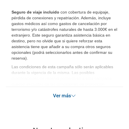
Seguro de viaje incluido
con cobertura de equipaje,
pérdida de conexiones y repatriación. Además, incluye
gastos médicos así como gastos de cancelación por
terrorismo y/o catástrofes naturales de hasta 3.000€ en el
extranjero. Este seguro garantiza asistencia básica en
destino, pero no olvide que si quiere reforzar esta
asistencia tiene que añadir a su compra otros seguros
opcionales (podrá seleccionarlos antes de confirmar su
reserva)
.
Las condiciones de esta campaña sólo serán aplicables
durante la vigencia de la misma. Las posibles
modificaciones de reserva posteriores a esta campaña
quedan excluidas de las condiciones de promoción
anteriormente mencionadas.
Ver más