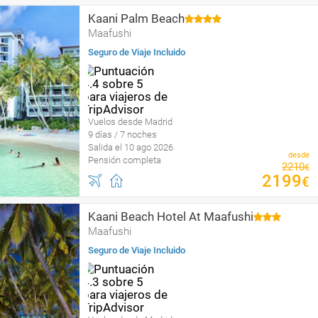
Kaani Palm Beach
Maafushi
Seguro de Viaje Incluido
Vuelos desde Madrid
9 días / 7 noches
Salida el 10 ago 2026
desde
Pensión completa
2210
€
2199
€
Kaani Beach Hotel At Maafushi
Maafushi
Seguro de Viaje Incluido