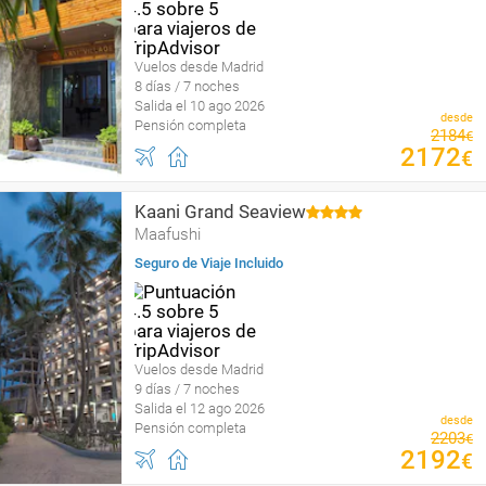
Vuelos desde Madrid
8 días / 7 noches
Salida el 10 ago 2026
desde
Pensión completa
2184
€
2172
€
Kaani Grand Seaview
Maafushi
Seguro de Viaje Incluido
Vuelos desde Madrid
9 días / 7 noches
Salida el 12 ago 2026
desde
Pensión completa
2203
€
2192
€