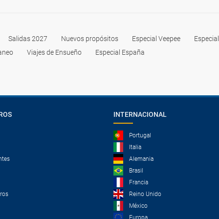
Salidas 2027
Nuevos propósitos
Especial Veepee
Especia
raneo
Viajes de Ensueño
Especial España
ROS
INTERNACIONAL
Portugal
Italia
ntes
Alemania
Brasil
Francia
tros
Reino Unido
México
Europa