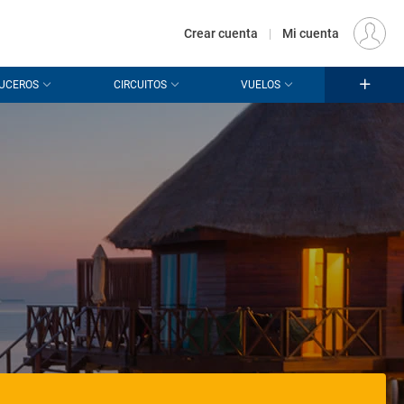
€
Origen
MADRID (MAD)
ES
EUR
Crear cuenta
|
Mi cuenta
UCEROS
CIRCUITOS
VUELOS