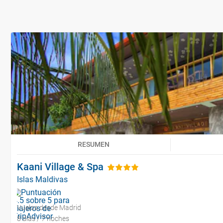
RESUMEN
Kaani Village & Spa
Islas Maldivas
Vuelos desde Madrid
8 días / 7 noches