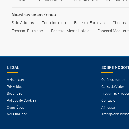
Filitheyo
Fonimagoodhoo
Islas Maldivas
Mahibadhoo
Nuestras selecciones
Solo Adultos
Todo Incluido
Especial Familias
Chollos
Especial Riu Apac
Especial Minor Hotels
Especial Mediter
LEGAL
SOBRE NOSOT
Aviso Legal
Quiénes somos
Privacidad
Guías de Viajes
Seguridad
Preguntas Frecue
Política de Cookies
Contacto
Canal Ético
Afiliados
Accesibilidad
Trabaja con noso