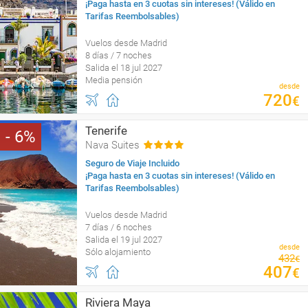
¡Paga hasta en 3 cuotas sin intereses! (Válido en
Tarifas Reembolsables)
Vuelos desde Madrid
8 días / 7 noches
Salida el 18 jul 2027
Media pensión
desde
720
€
Tenerife
6
Nava Suites
Seguro de Viaje Incluido
¡Paga hasta en 3 cuotas sin intereses! (Válido en
Tarifas Reembolsables)
Vuelos desde Madrid
7 días / 6 noches
Salida el 19 jul 2027
desde
Sólo alojamiento
432
€
407
€
Riviera Maya