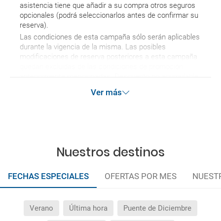
asistencia tiene que añadir a su compra otros seguros
opcionales (podrá seleccionarlos antes de confirmar su
reserva).
Las condiciones de esta campaña sólo serán aplicables
durante la vigencia de la misma. Las posibles
modificaciones de reserva posteriores a esta campaña
quedan excluidas de las condiciones de promoción
anteriormente mencionadas. Descuento no acumulable.
Ver más
Nuestros destinos
FECHAS ESPECIALES
OFERTAS POR MES
NUEST
Verano
Última hora
Puente de Diciembre