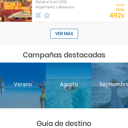
Salida el 9 oct 2026
desde
Alojamiento y desayuno
518
€
492
€
VER MÁS
Campañas destacadas
Verano
Agosto
Septiembr
Guía de destino