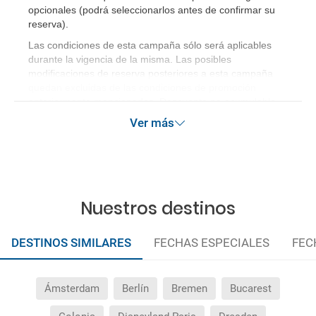
opcionales (podrá seleccionarlos antes de confirmar su
reserva)
.
Las condiciones de esta campaña sólo será aplicables
durante la vigencia de la misma. Las posibles
modificaciones de reserva posteriores a esta campaña
quedan excluidas de las condiciones de promoción
anteriormente mencionadas. Descuento no acumulable.
Ver más
Nuestros destinos
DESTINOS SIMILARES
FECHAS ESPECIALES
FEC
Ámsterdam
Berlín
Bremen
Bucarest