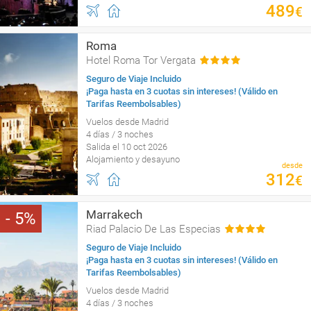
489
€
Roma
Hotel Roma Tor Vergata
Seguro de Viaje Incluido
¡Paga hasta en 3 cuotas sin intereses! (Válido en
Tarifas Reembolsables)
Vuelos desde Madrid
4 días / 3 noches
Salida el 10 oct 2026
Alojamiento y desayuno
desde
312
€
Marrakech
5
Riad Palacio De Las Especias
Seguro de Viaje Incluido
¡Paga hasta en 3 cuotas sin intereses! (Válido en
Tarifas Reembolsables)
Vuelos desde Madrid
4 días / 3 noches