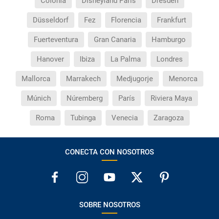
Colonia
Disneyland Paris
Dresden
Düsseldorf
Fez
Florencia
Frankfurt
Fuerteventura
Gran Canaria
Hamburgo
Hanover
Ibiza
La Palma
Londres
Mallorca
Marrakech
Medjugorje
Menorca
Múnich
Núremberg
París
Riviera Maya
Roma
Tubinga
Venecia
Zaragoza
CONECTA CON NOSOTROS
SOBRE NOSOTROS