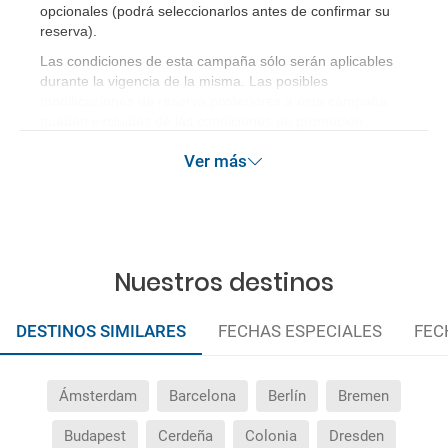
opcionales (podrá seleccionarlos antes de confirmar su
reserva)
.
Las condiciones de esta campaña sólo serán aplicables
durante la vigencia de la misma. Las posibles
modificaciones de reserva posteriores a esta campaña
quedan excluidas de las condiciones de promoción
anteriormente mencionadas.
Ver más
Nuestros destinos
DESTINOS SIMILARES
FECHAS ESPECIALES
FEC
Ámsterdam
Barcelona
Berlín
Bremen
Budapest
Cerdeña
Colonia
Dresden