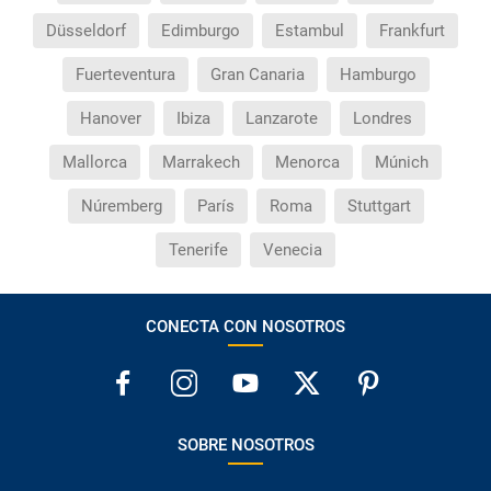
Düsseldorf
Edimburgo
Estambul
Frankfurt
Fuerteventura
Gran Canaria
Hamburgo
Hanover
Ibiza
Lanzarote
Londres
Mallorca
Marrakech
Menorca
Múnich
Núremberg
París
Roma
Stuttgart
Tenerife
Venecia
CONECTA CON NOSOTROS
SOBRE NOSOTROS