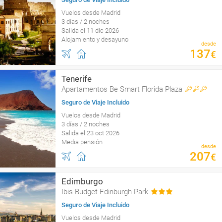
Vuelos desde Madrid
3 días / 2 noches
Salida el 11 dic 2026
Alojamiento y desayuno
desde
137
€
Tenerife
Apartamentos Be Smart Florida Plaza
Seguro de Viaje Incluido
Vuelos desde Madrid
3 días / 2 noches
Salida el 23 oct 2026
Media pensión
desde
207
€
Edimburgo
Ibis Budget Edinburgh Park
Seguro de Viaje Incluido
Vuelos desde Madrid