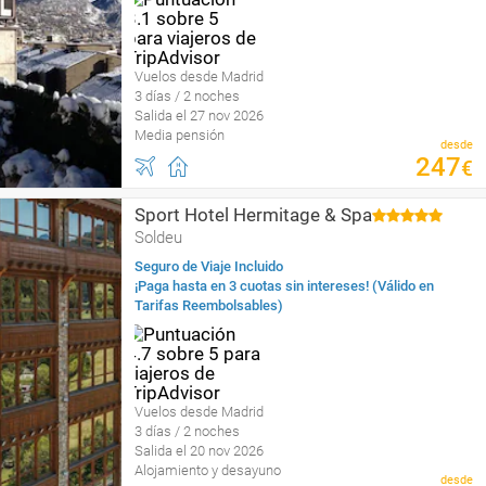
Vuelos desde Madrid
3 días / 2 noches
Salida el 27 nov 2026
Media pensión
desde
247
€
Sport Hotel Hermitage & Spa
Soldeu
Seguro de Viaje Incluido
¡Paga hasta en 3 cuotas sin intereses! (Válido en
Tarifas Reembolsables)
Vuelos desde Madrid
3 días / 2 noches
Salida el 20 nov 2026
Alojamiento y desayuno
desde