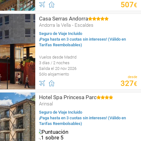
507
€
Casa Serras Andorra
Andorra la Vella - Escaldes
Seguro de Viaje Incluido
¡Paga hasta en 3 cuotas sin intereses! (Válido en
Tarifas Reembolsables)
Vuelos desde Madrid
3 días / 2 noches
Salida el 20 nov 2026
Sólo alojamiento
desde
327
€
Hotel Spa Princesa Parc
Arinsal
Seguro de Viaje Incluido
¡Paga hasta en 3 cuotas sin intereses! (Válido en
Tarifas Reembolsables)