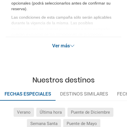
opcionales (podrá seleccionarlos antes de confirmar su
reserva)
.
Las condiciones de esta campaña sólo serán aplicables
durante la vigencia de la misma. Las posibles
modificaciones de reserva posteriores a esta campaña
quedan excluidas de las condiciones de promoción
anteriormente mencionadas.
Ver más
Nuestros destinos
FECHAS ESPECIALES
DESTINOS SIMILARES
FEC
Verano
Última hora
Puente de Diciembre
Semana Santa
Puente de Mayo