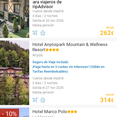
Vuelos desde Madrid
3 días / 2 noches
Salida el 20 nov 2026
Media pensión
desde
262
€
Hotel Anyóspark Mountain & Wellness
Resort
Anyós
Seguro de Viaje Incluido
¡Paga hasta en 3 cuotas sin intereses! (Válido en
Tarifas Reembolsables)
Vuelos desde Madrid
3 días / 2 noches
Salida el 27 nov 2026
Media pensión
desde
314
€
Hotel Marco Polo
10