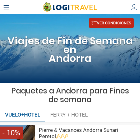
VER CONDICIONES
Viajes de Fin de Semana
en
Andorra
Paquetes a Andorra para Fines
de semana
VUELO+HOTEL
FERRY + HOTEL
Pierre & Vacances Andorra Sunari
10
Peretol