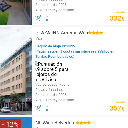
Salida el 1 dic 2026
Alojamiento y desayuno
desde
332
€
PLAZA INN Amedia Wen
Viena
Seguro de Viaje Incluido
¡Paga hasta en 3 cuotas sin intereses! (Válido en
Tarifas Reembolsables)
Vuelos desde Madrid
5 días / 4 noches
Salida el 1 dic 2026
Alojamiento y desayuno
desde
357
€
Nh Wien Belvedere
12