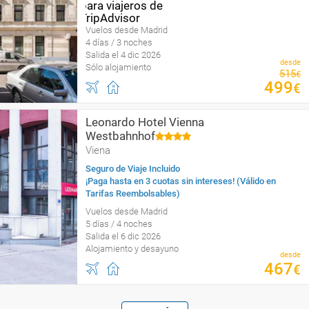
Vuelos desde Madrid
4 días / 3 noches
Salida el 4 dic 2026
desde
Sólo alojamiento
515
€
499
€
Leonardo Hotel Vienna
Westbahnhof
Viena
Seguro de Viaje Incluido
¡Paga hasta en 3 cuotas sin intereses! (Válido en
Tarifas Reembolsables)
Vuelos desde Madrid
5 días / 4 noches
Salida el 6 dic 2026
Alojamiento y desayuno
desde
467
€