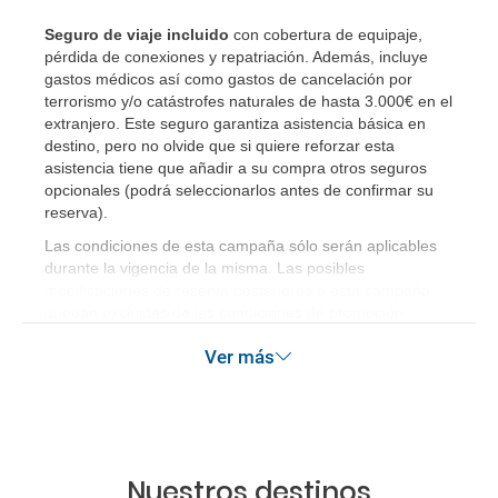
¿Cuáles son las condiciones generales en las
Seguro de viaje incluido
con cobertura de equipaje,
pérdida de conexiones y repatriación. Además, incluye
reservas de viajes?
gastos médicos así como gastos de cancelación por
terrorismo y/o catástrofes naturales de hasta 3.000€ en el
¿Cuáles son los impuestos de entrada y salida del
extranjero. Este seguro garantiza asistencia básica en
país si viajo a América?
destino, pero no olvide que si quiere reforzar esta
asistencia tiene que añadir a su compra otros seguros
opcionales (podrá seleccionarlos antes de confirmar su
¿Qué hago si el traslado contratado del aeropuerto
reserva)
.
al hotel o viceversa no ha aparecido?
Las condiciones de esta campaña sólo serán aplicables
durante la vigencia de la misma. Las posibles
¿Necesito visado para poder ir a ...?
modificaciones de reserva posteriores a esta campaña
quedan excluidas de las condiciones de promoción
¿Por qué me sale el precio de un niño igual que el
anteriormente mencionadas.
Ver más
precio de un adulto?
¿Cuántas veces debo imprimir el bono de los
traslados?
Nuestros destinos