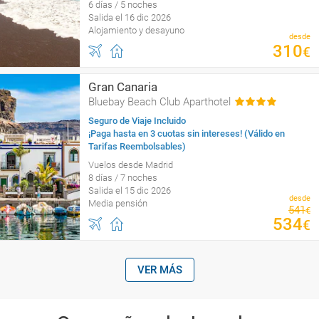
6 días / 5 noches
Salida el 16 dic 2026
Alojamiento y desayuno
desde
310
€
Gran Canaria
Bluebay Beach Club Aparthotel
Seguro de Viaje Incluido
¡Paga hasta en 3 cuotas sin intereses! (Válido en
Tarifas Reembolsables)
Vuelos desde Madrid
8 días / 7 noches
Salida el 15 dic 2026
desde
Media pensión
541
€
534
€
VER MÁS