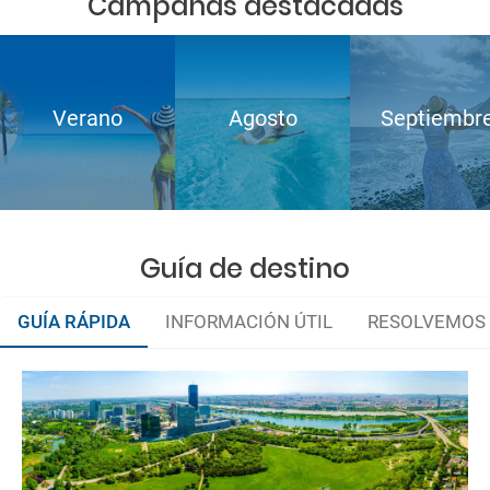
Campañas destacadas
Verano
Agosto
Septiembr
Guía de destino
GUÍA RÁPIDA
INFORMACIÓN ÚTIL
RESOLVEMOS 
Organiza tu viaje
Documentación y descuentos
La documentación de tu reserva te será enviada por mail en el
momento que el pago de la reserva esté realizado completamente.
¿Cómo llegar?
Respecto a las tarjetas de embarque, casi todas las compañías aéreas