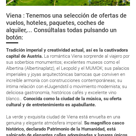
Austria, Patrimonio de la Humanidad
tienen ya todos sus billetes electrónicos por lo que podrás obtenerlas
directamente en los mostradores de la aerolínea o realizando el check-
Viena : Tenemos una selección de ofertas de
in por su web.
¿Dónde alojarse?
vuelos, hoteles, paquetes, coches de
Eso sí, deberás estar atento si viajas con una compañía low cost, debido
alquiler,... Consúltalas todas pulsando un
a que muchas de ellas exigen la presentación de la tarjeta de embarque
Asistencia sanitaria
(que deberás realizar a través de su web) para que no te carguen un
botón:
suplemento extra en el mismo aeropuerto.
En caso de tener que enviarte la documentación de un paquete
Tradición imperial y creatividad actual, así es la cautivadora
vacacional (Caribe, circuitos, tours...) te enviaremos la documentación
capital de Austria.
La romántica Viena sorprende al viajero por
de tu reserva alrededor de 10 días antes de salida, la cual deberás
sus soberbios monumentos; excelentes museos como el
imprimir y llevar contigo en el viaje.
Albertina (Albertinaplatz), el Leopold y el MUMOK; sus palacios
Esta documentación te será requerida en el mostrador de la compañía
imperiales y joyas arquitectónicas barrocas que conviven en
aérea a la hora de realizar el check-in el día de la salida.
increíble armonía con construcciones contemporáneas; su
íntima relación con elJugendstil o movimiento modernista; su
deliciosa gastronomía, históricos cafés y excelente vino
MODIFICACIÓN ó CANCELACIÓN ¿Puedo anular o
blanco…
Conocida como la ciudad de la música, su oferta
modificar una reserva del viaje? ¿Qué gastos puede
cultural y de entretenimiento es apabullante.
generar una anulación o modificación del viaje?
La verde y exquisita ciudad de Viena está envuelta en una
genuina y elegante atmósfera imperial.
Su magnífico casco
¿Qué caducidad debe tener mi pasaporte para ir
histórico, declarado Patrimonio de la Humanidad, está
a...?
salpicado de elegantes calles adoquinadas y lugares únicos