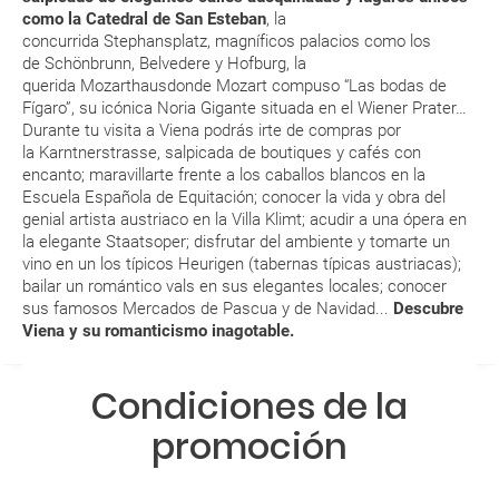
como la Catedral de San Esteban
, la
concurrida Stephansplatz, magníficos palacios como los
¿Con cuánta antelación tengo que estar en el
de Schönbrunn, Belvedere y Hofburg, la
aeropuerto?
querida Mozarthausdonde Mozart compuso “Las bodas de
Fígaro”, su icónica Noria Gigante situada en el Wiener Prater…
RESERVAR ¿Cómo puedo reservar un viaje de
Durante tu visita a Viena podrás irte de compras por
la Karntnerstrasse, salpicada de boutiques y cafés con
paquete vacacional en la página web?
encanto; maravillarte frente a los caballos blancos en la
Escuela Española de Equitación; conocer la vida y obra del
Al realizar la reserva, uno de los servicios ha
genial artista austriaco en la Villa Klimt; acudir a una ópera en
quedado de pendiente de confirmación ¿Cómo
la elegante Staatsoper; disfrutar del ambiente y tomarte un
sabré si se confirma el viaje?
vino en un los típicos Heurigen (tabernas típicas austriacas);
bailar un romántico vals en sus elegantes locales; conocer
sus famosos Mercados de Pascua y de Navidad...
Descubre
¿Cómo sé si hay plazas disponibles en el viaje que
Viena y su romanticismo inagotable.
quiero al hacer mi solicitud de reserva?
Condiciones de la
Si tengo los traslados incluidos, ¿dónde debo
dirigirme?
promoción
¿Incluye algún seguro de viaje mi reserva?