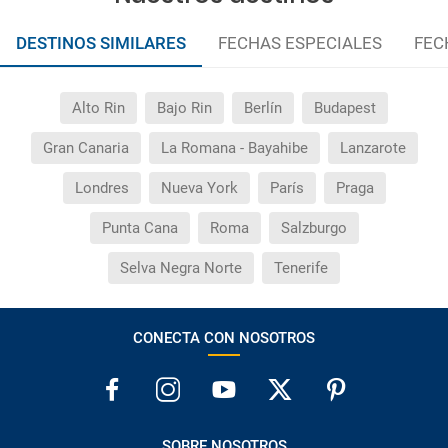
DESTINOS SIMILARES
FECHAS ESPECIALES
FEC
Alto Rin
Bajo Rin
Berlín
Budapest
Gran Canaria
La Romana - Bayahibe
Lanzarote
Londres
Nueva York
París
Praga
Punta Cana
Roma
Salzburgo
Selva Negra Norte
Tenerife
CONECTA CON NOSOTROS
SOBRE NOSOTROS