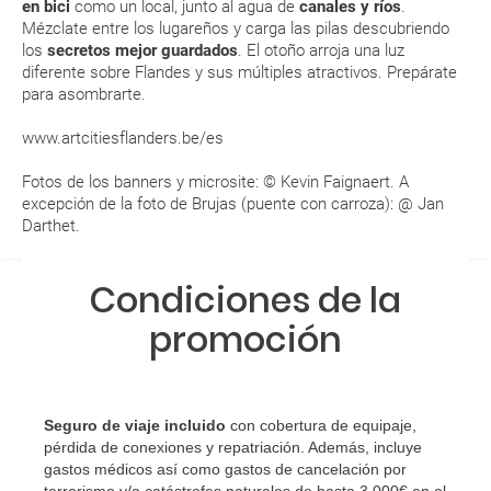
en bici
como un local, junto al agua de
canales y ríos
.
a...?
Mézclate entre los lugareños y carga las pilas descubriendo
los
secretos mejor guardados
. El otoño arroja una luz
¿Con cuánta antelación tengo que estar en el
diferente sobre Flandes y sus múltiples atractivos. Prepárate
aeropuerto?
para asombrarte.
www.artcitiesflanders.be/es
RESERVAR ¿Cómo puedo reservar un viaje de
paquete vacacional en la página web?
Fotos de los banners y microsite: © Kevin Faignaert. A
excepción de la foto de Brujas (puente con carroza): @ Jan
Al realizar la reserva, uno de los servicios ha
Darthet.
quedado de pendiente de confirmación ¿Cómo
sabré si se confirma el viaje?
Condiciones de la
promoción
¿Cómo sé si hay plazas disponibles en el viaje que
quiero al hacer mi solicitud de reserva?
Si tengo los traslados incluidos, ¿dónde debo
Seguro de viaje incluido
con cobertura de equipaje,
dirigirme?
pérdida de conexiones y repatriación. Además, incluye
gastos médicos así como gastos de cancelación por
terrorismo y/o catástrofes naturales de hasta 3.000€ en el