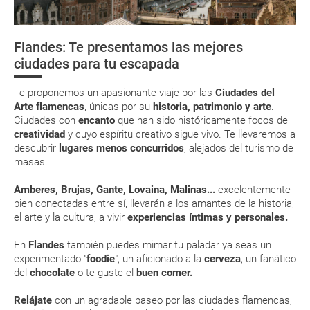
Respecto a las tarjetas de embarque, casi todas las compañías aéreas
¿Cómo llegar?
tienen ya todos sus billetes electrónicos por lo que podrás obtenerlas
directamente en los mostradores de la aerolínea o realizando el check-
Flandes: Te presentamos las mejores
in por su web.
¿Dónde alojarse?
Maestros
Gastronomía y
Tradición
ciudades para tu escapada
Flamencos
productos
cervecera
Eso sí, deberás estar atento si viajas con una compañía low cost, debido
a que muchas de ellas exigen la presentación de la tarjeta de embarque
Moverse por Flandes
típicos
(que deberás realizar a través de su web) para que no te carguen un
Te proponemos un apasionante viaje por las
Ciudades del
suplemento extra en el mismo aeropuerto.
Arte flamencas
, únicas por su
historia, patrimonio y arte
.
Ciudades con
encanto
que han sido históricamente focos de
En caso de tener que enviarte la documentación de un paquete
vacacional (Caribe, circuitos, tours...) te enviaremos la documentación
creatividad
y cuyo espíritu creativo sigue vivo. Te llevaremos a
de tu reserva alrededor de 10 días antes de salida, la cual deberás
descubrir
lugares menos concurridos
, alejados del turismo de
imprimir y llevar contigo en el viaje.
masas.
Esta documentación te será requerida en el mostrador de la compañía
aérea a la hora de realizar el check-in el día de la salida.
Amberes, Brujas, Gante, Lovaina, Malinas...
excelentemente
bien conectadas entre sí, llevarán a los amantes de la historia,
el arte y la cultura, a vivir
experiencias íntimas y personales
.
MODIFICACIÓN ó CANCELACIÓN ¿Puedo anular o
En
Flandes
también puedes mimar tu paladar ya seas un
modificar una reserva del viaje? ¿Qué gastos puede
experimentado "
foodie
", un aficionado a la
cerveza
, un fanático
generar una anulación o modificación del viaje?
del
chocolate
o te guste el
buen comer.
¿Qué caducidad debe tener mi pasaporte para ir
Relájate
con un agradable paseo por las ciudades flamencas,