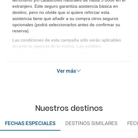
¿Incluye algún seguro de viaje mi reserva?
extranjero. Este seguro garantiza asistencia básica en
destino, pero no olvide que si quiere reforzar esta
¿Cuáles son las condiciones generales en las
asistencia tiene que añadir a su compra otros seguros
reservas de viajes?
opcionales (podrá seleccionarlos antes de confirmar su
reserva)
.
¿Cuáles son los impuestos de entrada y salida del
Las condiciones de esta campaña sólo serán aplicables
país si viajo a América?
durante la vigencia de la misma. Las posibles
modificaciones de reserva posteriores a esta campaña
quedan excluidas de las condiciones de promoción
¿Qué hago si el traslado contratado del aeropuerto
anteriormente mencionadas.
al hotel o viceversa no ha aparecido?
Ver más
¿Necesito visado para poder ir a ...?
¿Por qué me sale el precio de un niño igual que el
precio de un adulto?
Nuestros destinos
¿Cuántas veces debo imprimir el bono de los
FECHAS ESPECIALES
DESTINOS SIMILARES
FEC
traslados?