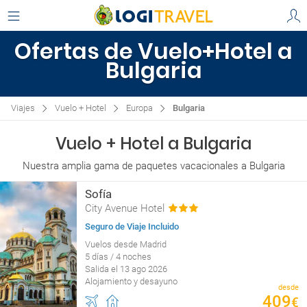
Ofertas de Vuelo+Hotel a
Bulgaria
Viajes
Vuelo + Hotel
Europa
Bulgaria
Vuelo + Hotel a Bulgaria
Nuestra amplia gama de paquetes vacacionales a Bulgaria
Sofía
City Avenue Hotel
Seguro de Viaje Incluido
Vuelos desde Madrid
5 días / 4 noches
Salida el 13 ago 2026
Alojamiento y desayuno
desde
409
€