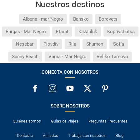
Nuestros destinos
Albena - mar Negro
Bansko
Borovets
Burgas - Mar Negro
Etarat
Kazanluk
Koprivshtitsa
Nesebar
Plovdiv
Rila
Shumen
Sofía
Sunny Beach
Varna - Mar Negro
Veliko Tárnovo
CONECTA CON NOSOTROS
SOBRE NOSOTROS
Quiénes somos
Guías de Viajes
Preguntas Frecuentes
Contacto
Afiliados
Trabaja con nosotros
Blog