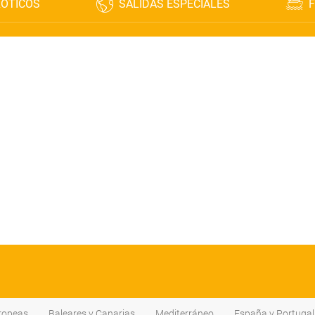
XÓTICOS
SALIDAS ESPECIALES
F
ropeas
Baleares y Canarias
Mediterráneo
España y Portugal