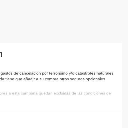
n
astos de cancelación por terrorismo y/o catástrofes naturales
encia tiene que añadir a su compra otros seguros opcionales
riores a esta campaña quedan excluidas de las condiciones de