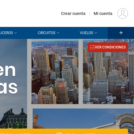
€
Origen
MADRID (MAD)
ES
EUR
Crear cuenta
|
Mi cuenta
UCEROS
CIRCUITOS
VUELOS
VER CONDICIONES
en
as