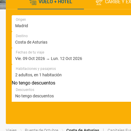
VUELO + HOTEL
CARIBE Y E
Origen
Destino
Fechas de tu viaje
Habitaciones y pasajeros
No tengo descuentos
Descuentos
Viajes
Puente de Octubre
Costa de Asturias
Capitales Eu