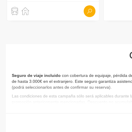
Seguro de viaje incluido
con cobertura de equipaje, pérdida de
de hasta 3.000€ en el extranjero. Este seguro garantiza asistenc
(podrá seleccionarlos antes de confirmar su reserva)
.
Las condiciones de esta campaña sólo será aplicables durante l
promoción anteriormente mencionadas. Descuento no acumulab