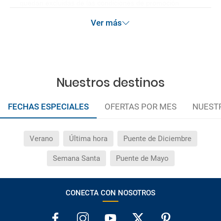
quedan excluidas de las condiciones de promoción
anteriormente mencionadas.
Ver más
Nuestros destinos
FECHAS ESPECIALES
OFERTAS POR MES
NUEST
Verano
Última hora
Puente de Diciembre
Semana Santa
Puente de Mayo
CONECTA CON NOSOTROS