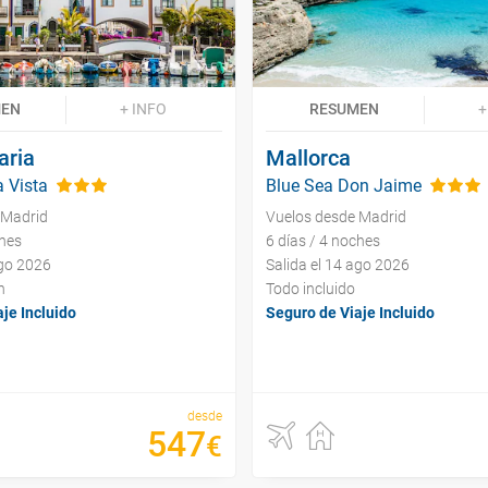
MEN
+ INFO
RESUMEN
+
aria
Mallorca
a Vista
Blue Sea Don Jaime
 Madrid
Vuelos desde Madrid
ches
6 días / 4 noches
ago 2026
Salida el 14 ago 2026
n
Todo incluido
je Incluido
Seguro de Viaje Incluido
desde
547
€