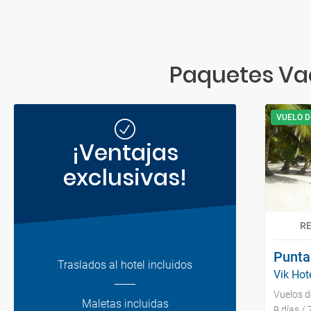
Paquetes Vac
VUELO D
¡Ventajas
exclusivas!
R
Punta
Traslados al hotel incluidos
Vik Hot
Vuelos 
Maletas incluidas
9 días /