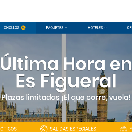
¡Hola
CHOLLOS
PAQUETES
HOTELES
CR
Estamos
sesión
p
Última Hora e
¿Todavía s
Es Figueral
Plazas limitadas ¡El que corre, vuela!
XÓTICOS
SALIDAS ESPECIALES
F