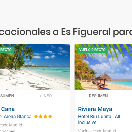
acionales a Es Figueral par
IRECTO
VUELO DIRECTO
ESUMEN
+ INFO
RESUMEN
 Cana
Riviera Maya
el Arena Blanca
Hotel Riu Lupita - All
Inclusive
desde Madrid
Vuelos desde Madrid
 7 noches