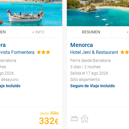
MEN
+ INFO
RESUMEN
+
ra
Menorca
avista Formentera
Hotel Jeni & Restaurant
Barcelona
Ferris desde Barcelona
ches
3 días / 2 noches
ago 2026
Salida el 17 ago 2026
y desayuno
Sólo alojamiento
je Incluido
Seguro de Viaje Incluido
358
€
desde
332
€