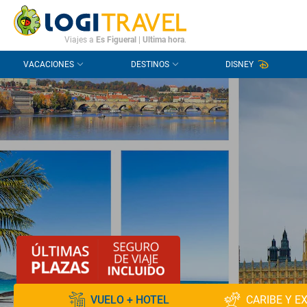
CONTACTO
PREGUNTAS FRECUENTES
Viajes a
Es Figueral
|
Ultima hora
.
VACACIONES
DESTINOS
DISNEY
VUELO + HOTEL
CARIBE Y E