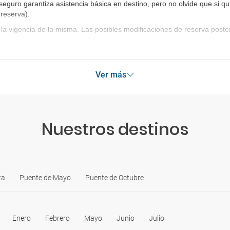
 seguro garantiza asistencia básica en destino, pero no olvide que si qu
 reserva)
.
la vigencia de la misma. Las posibles modificaciones de reserva post
Ver más
Nuestros destinos
ta
Puente de Mayo
Puente de Octubre
Enero
Febrero
Mayo
Junio
Julio