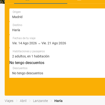
Origen
Destino
Fechas de tu viaje
Habitaciones y pasajeros
No tengo descuentos
Descuentos
Viajes
Abril
Lanzarote
Haría