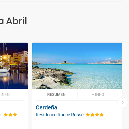
a Abril
l
 INFO
RESUMEN
+ INFO
Cerdeña
m
Residence Rocce Rosse