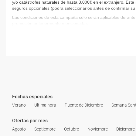
y/o catástrofes naturales de hasta 3.000€ en el extranjero. Este
seguros opcionales (podrá seleccionarlos antes de confirmar su
Las condiciones de esta campaña sólo serán aplicables durante 
promoción anteriormente mencionadas.
Fechas especiales
Verano
Última hora
Puente de Diciembre
Semana San
Ofertas por mes
Agosto
Septiembre
Octubre
Noviembre
Diciembre