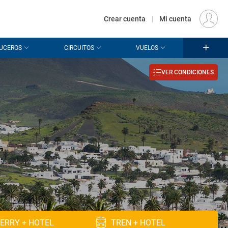
€
Origen
MADRID (MAD)
ES
EUR
Crear cuenta
|
Mi cuenta
UCEROS
CIRCUITOS
VUELOS
VER CONDICIONES
ERRY + HOTEL
TREN + HOTEL