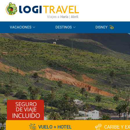
CONTACTO
PREGUNTAS FRECUENTES
Viajes a
Haría
|
Abril
.
VACACIONES
DESTINOS
DISNEY
VUELO + HOTEL
CARIBE Y E