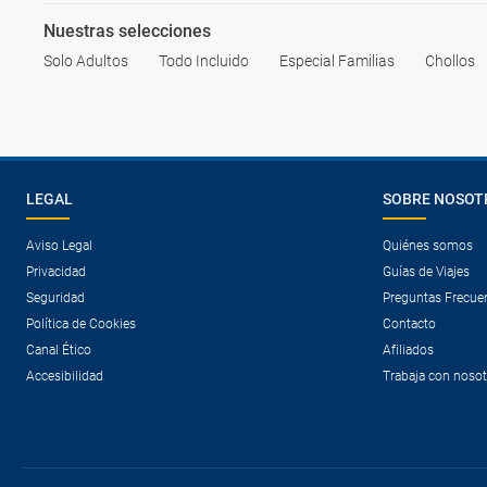
Nuestras selecciones
Solo Adultos
Todo Incluido
Especial Familias
Chollos
LEGAL
SOBRE NOSOT
Aviso Legal
Quiénes somos
Privacidad
Guías de Viajes
Seguridad
Preguntas Frecue
Política de Cookies
Contacto
Canal Ético
Afiliados
Accesibilidad
Trabaja con noso