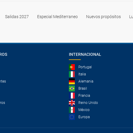
Salidas 2027
Especial Mediterraneo
Nuevos propósitos
Lu
ROS
INTERNACIONAL
Portugal
Italia
ntes
Alemania
Brasil
Francia
tros
Reino Unido
México
Europa