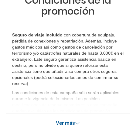
Condiciones de la
promoción
Seguro de viaje incluido
con cobertura de equipaje,
pérdida de conexiones y repatriación. Además, incluye
gastos médicos así como gastos de cancelación por
terrorismo y/o catástrofes naturales de hasta 3.000€ en el
extranjero. Este seguro garantiza asistencia básica en
destino, pero no olvide que si quiere reforzar esta
asistencia tiene que añadir a su compra otros seguros
opcionales (podrá seleccionarlos antes de confirmar su
reserva)
.
Las condiciones de esta campaña sólo serán aplicables
durante la vigencia de la misma. Las posibles
modificaciones de reserva posteriores a esta campaña
quedan excluidas de las condiciones de promoción
anteriormente mencionadas. Descuento no acumulable.
Ver más