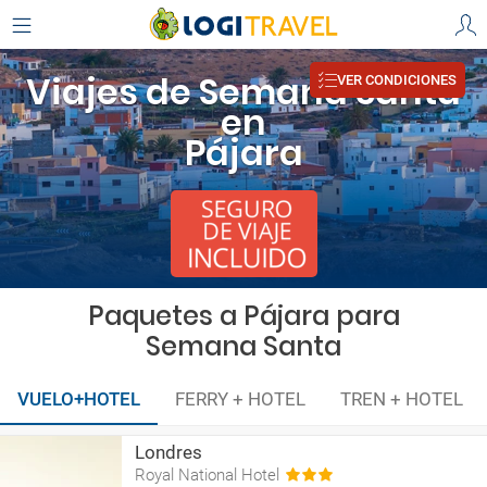
Viajes de Semana Santa
VER CONDICIONES
en
Pájara
Paquetes a Pájara para
Semana Santa
VUELO+HOTEL
FERRY + HOTEL
TREN + HOTEL
Londres
Royal National Hotel