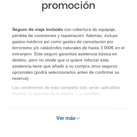
promoción
Seguro de viaje incluido
con cobertura de equipaje,
pérdida de conexiones y repatriación. Además, incluye
gastos médicos así como gastos de cancelación por
terrorismo y/o catástrofes naturales de hasta 3.000€ en el
extranjero. Este seguro garantiza asistencia básica en
destino, pero no olvide que si quiere reforzar esta
asistencia tiene que añadir a su compra otros seguros
opcionales (podrá seleccionarlos antes de confirmar su
reserva)
.
Las condiciones de esta campaña sólo serán aplicables
durante la vigencia de la misma. Las posibles
modificaciones de reserva posteriores a esta campaña
quedan excluidas de las condiciones de promoción
anteriormente mencionadas.
Ver más