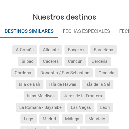
Nuestros destinos
DESTINOS SIMILARES
FECHAS ESPECIALES
FEC
A Coruña
Alicante
Bangkok
Barcelona
Bilbao
Cáceres
Cancún
Cerdeña
Córdoba
Donostia / San Sebastián
Granada
Isla de Bali
Isla de Hawaii
Isla de la Sal
Islas Maldivas
Jerez de la Frontera
La Romana - Bayahibe
Las Vegas
León
Lugo
Madrid
Málaga
Mauricio