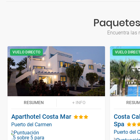
Paquetes
Encuentra las 
VUELO DIRECTO
VUELO DIREC
RESUMEN
+ INFO
RESU
Aparthotel Costa Mar
Costa Ca
Spa
Puerto del Carmen
Puerto del