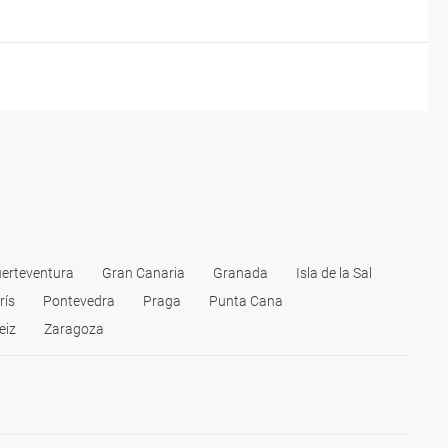
erteventura
Gran Canaria
Granada
Isla de la Sal
rís
Pontevedra
Praga
Punta Cana
eiz
Zaragoza