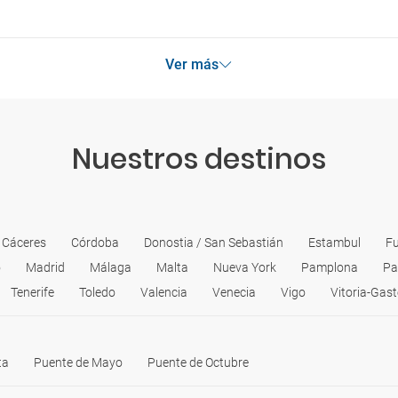
Ver más
Nuestros destinos
Cáceres
Córdoba
Donostia / San Sebastián
Estambul
Fu
o
Madrid
Málaga
Malta
Nueva York
Pamplona
Pa
Tenerife
Toledo
Valencia
Venecia
Vigo
Vitoria-Gast
ta
Puente de Mayo
Puente de Octubre