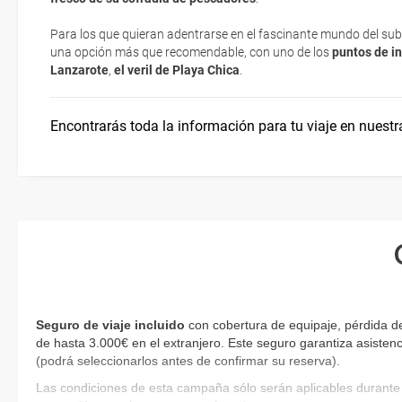
exigen la presentación de la tarjeta de embarque (que deberás real
¿Dónde alojarse?
no te carguen un suplemento extra en el mismo aeropuerto.
Para los que quieran adentrarse en el fascinante mundo del su
una opción más que recomendable, con uno de los
puntos de i
En caso de tener que enviarte la documentación de un paquete vacaci
Lanzarote
,
el veril de Playa Chica
.
Asistencia sanitaria
te enviaremos la documentación de tu reserva alrededor de 10 días
imprimir y llevar contigo en el viaje.
Encontrarás toda la información para tu viaje en nuestr
Esta documentación te será requerida en el mostrador de la compañ
check-in el día de la salida.
Seguro de viaje incluido
con cobertura de equipaje, pérdida d
de hasta 3.000€ en el extranjero. Este seguro garantiza asistenc
(podrá seleccionarlos antes de confirmar su reserva).
Las condiciones de esta campaña sólo serán aplicables durante 