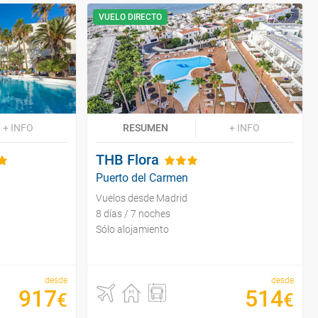
VUELO DIRECTO
+ INFO
RESUMEN
+ INFO
THB Flora
Puerto del Carmen
Vuelos desde Madrid
8 días / 7 noches
Sólo alojamiento
desde
desde
917
514
€
€