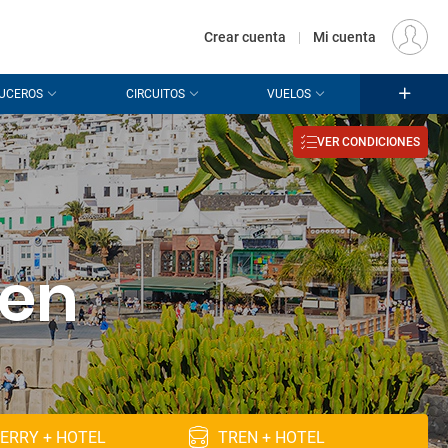
€
Origen
MADRID (MAD)
ES
EUR
Crear cuenta
|
Mi cuenta
UCEROS
CIRCUITOS
VUELOS
VER CONDICIONES
men
ERRY + HOTEL
TREN + HOTEL