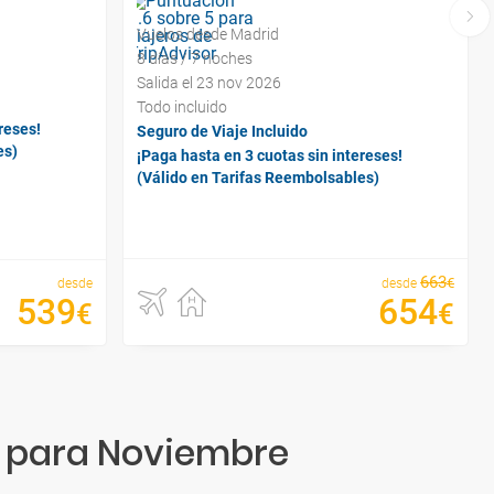
Vuelos desde Madrid
8 días / 7 noches
Salida el 23 nov 2026
Todo incluido
reses!
Seguro de Viaje Incluido
es)
¡Paga hasta en 3 cuotas sin intereses!
(Válido en Tarifas Reembolsables)
663
€
desde
desde
539
654
€
€
n para Noviembre