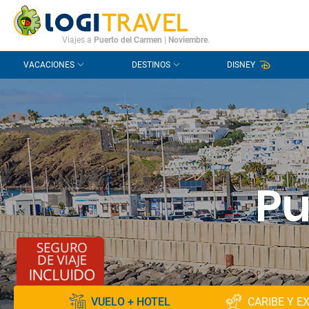
CONTACTO
PREGUNTAS FRECUENTES
Viajes a
Puerto del Carmen
|
Noviembre
.
VACACIONES
DESTINOS
DISNEY
Pu
VUELO + HOTEL
CARIBE Y E