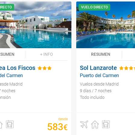
IRECTO
VUELO DIRECTO
ESUMEN
+ INFO
RESUMEN
ea Los Fiscos
Sol Lanzarote
del Carmen
Puerto del Carmen
desde Madrid
Vuelos desde Madrid
 7 noches
9 días / 7 noches
ensión
Todo incluido
desde
583
€