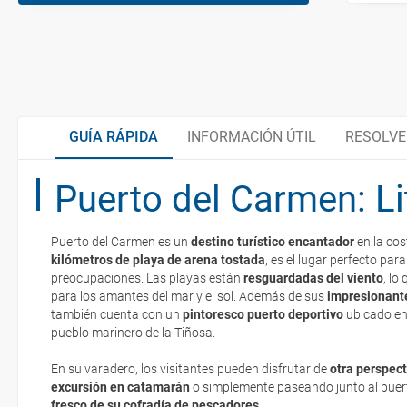
GUÍA RÁPIDA
INFORMACIÓN ÚTIL
RESOLVE
Puerto del Carmen: Li
Un paraíso bajo el océano Atlántico
Puerto del Carmen es un
destino turístico encantador
en la cos
Tras la huella de José Saramago
kilómetros de playa de arena tostada
, es el lugar perfecto para
La documentación de tu reserva te será enviada por mail en el mo
preocupaciones. Las playas están
resguardadas del viento
, lo
esté realizado completamente.
para los amantes del mar y el sol. Además de sus
impresionant
también cuenta con un
Organiza tu viaje
pintoresco puerto deportivo
ubicado en 
Respecto a las tarjetas de embarque, casi todas las compañías aér
pueblo marinero de la Tiñosa.
electrónicos por lo que podrás obtenerlas directamente en los mos
realizando el check-in por su web.
En su varadero, los visitantes pueden disfrutar de
otra perspect
¿Cómo llegar?
excursión en catamarán
o simplemente paseando junto al puert
Eso sí, deberás estar atento si viajas con una compañía low cost,
fresco de su cofradía de pescadores
.