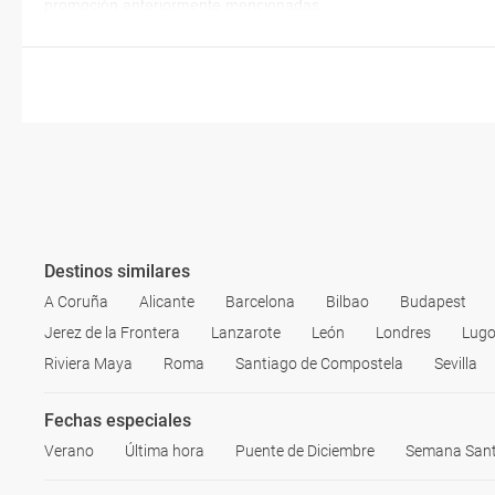
promoción anteriormente mencionadas.
Destinos similares
A Coruña
Alicante
Barcelona
Bilbao
Budapest
Jerez de la Frontera
Lanzarote
León
Londres
Lug
Riviera Maya
Roma
Santiago de Compostela
Sevilla
Fechas especiales
Verano
Última hora
Puente de Diciembre
Semana San