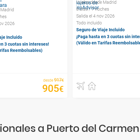
Vuelos desde Madrid
8 días / 7 noches
 Madrid
Salida el 4 nov 2026
ches
Todo incluido
nov 2026
Seguro de Viaje Incluido
¡Paga hasta en 3 cuotas sin inte
je Incluido
(Válido en Tarifas Reembolsabl
n 3 cuotas sin intereses!
arifas Reembolsables)
917
€
desde
905
€
onales a Puerto del Carme