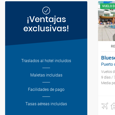
VUELO D
¡Ventajas
exclusivas!
R
Blues
Traslados al hotel incluidos
Puerto 
Vuelos 
Maletas incluidas
9 días /
Media p
Facilidades de pago
Tasas aéreas incluidas