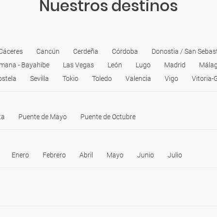
Nuestros destinos
ono: 0034 928 771 550</li>
Cáceres
Cancún
Cerdeña
Córdoba
Donostia / San Sebas
mana - Bayahibe
Las Vegas
León
Lugo
Madrid
Mála
stela
Sevilla
Tokio
Toledo
Valencia
Vigo
Vitoria-
ta
Puente de Mayo
Puente de Octubre
Enero
Febrero
Abril
Mayo
Junio
Julio