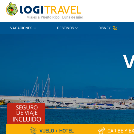
CONTACTO
PREGUNTAS FRECUENTES
Viajes a
Puerto Rico
|
Luna de miel
.
VACACIONES
DESTINOS
DISNEY
V
VUELO + HOTEL
CARIBE Y E