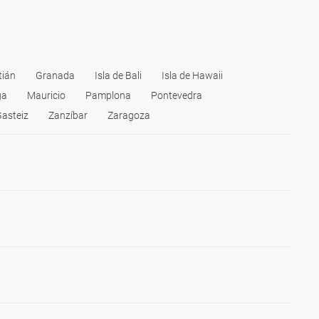
tián
Granada
Isla de Bali
Isla de Hawaii
ga
Mauricio
Pamplona
Pontevedra
Gasteiz
Zanzíbar
Zaragoza