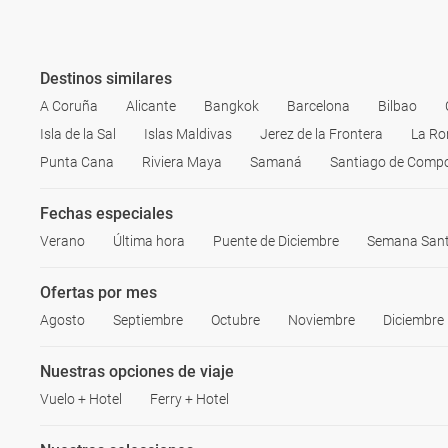
<li>Teléf
Destinos similares
A Coruña
Alicante
Bangkok
Barcelona
Bilbao
Isla de la Sal
Islas Maldivas
Jerez de la Frontera
La Ro
Punta Cana
Riviera Maya
Samaná
Santiago de Compo
Fechas especiales
Verano
Última hora
Puente de Diciembre
Semana San
Ofertas por mes
Agosto
Septiembre
Octubre
Noviembre
Diciembre
Nuestras opciones de viaje
Vuelo + Hotel
Ferry + Hotel