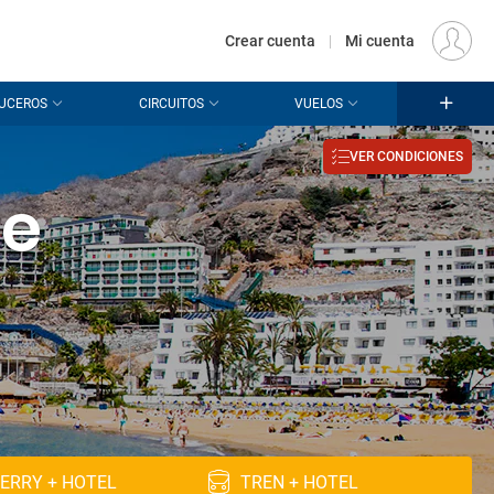
€
Origen
MADRID (MAD)
ES
EUR
Crear cuenta
|
Mi cuenta
UCEROS
CIRCUITOS
VUELOS
VER CONDICIONES
de
ERRY + HOTEL
TREN + HOTEL