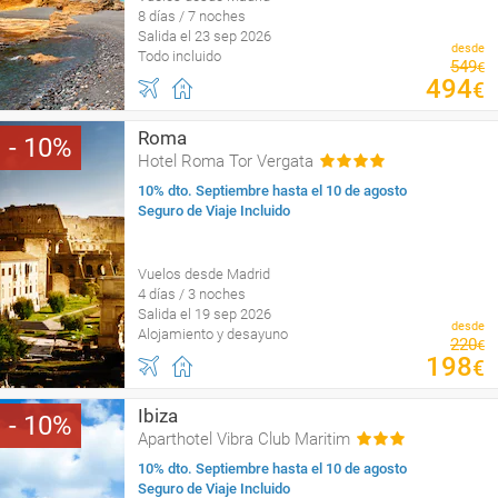
8 días / 7 noches
Salida el 23 sep 2026
desde
Todo incluido
549
€
494
€
Roma
10
Hotel Roma Tor Vergata
10% dto. Septiembre hasta el 10 de agosto
Seguro de Viaje Incluido
Vuelos desde Madrid
4 días / 3 noches
Salida el 19 sep 2026
desde
Alojamiento y desayuno
220
€
198
€
Ibiza
10
Aparthotel Vibra Club Maritim
10% dto. Septiembre hasta el 10 de agosto
Seguro de Viaje Incluido