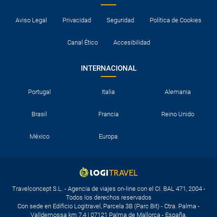
Aviso Legal
Privacidad
Seguridad
Política de Cookies
Canal Ético
Accesibilidad
INTERNACIONAL
Portugal
Italia
Alemania
Brasil
Francia
Reino Unido
México
Europa
Travelconcept S.L. - Agencia de viajes on-line con el CI. BAL 471, 2004 -
Todos los derechos reservados
Con sede en Edificio Logitravel, Parcela 3B (Parc Bit) - Ctra. Palma -
Valldemossa km 7,4 | 07121 Palma de Mallorca - España.