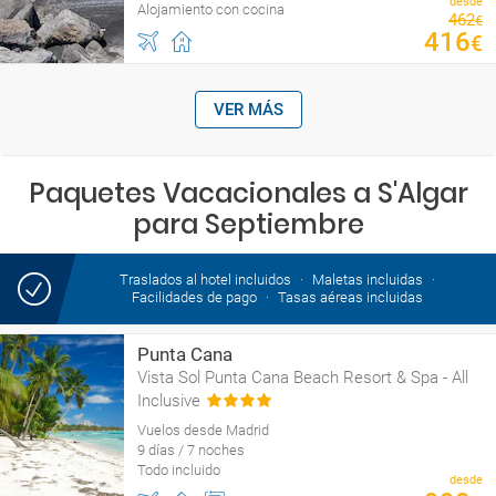
desde
Alojamiento con cocina
462
€
416
€
VER MÁS
Paquetes Vacacionales a S'Algar
para Septiembre
Traslados al hotel incluidos
Maletas incluidas
Facilidades de pago
Tasas aéreas incluidas
Punta Cana
Vista Sol Punta Cana Beach Resort & Spa - All
Inclusive
Vuelos desde Madrid
9 días / 7 noches
Todo incluido
desde