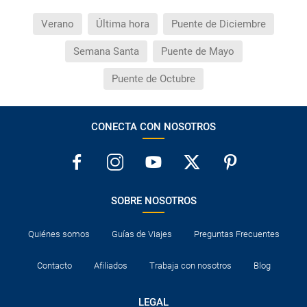
modificaciones de reserva posteriores a esta campaña
quedan excluidas de las condiciones de promoción
Verano
Última hora
Puente de Diciembre
anteriormente mencionadas. Descuento no acumulable.
Semana Santa
Puente de Mayo
Puente de Octubre
CONECTA CON NOSOTROS
SOBRE NOSOTROS
Quiénes somos
Guías de Viajes
Preguntas Frecuentes
Contacto
Afiliados
Trabaja con nosotros
Blog
LEGAL