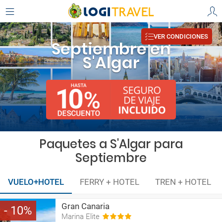
VER CONDICIONES
Septiembre en
S'Algar
Paquetes a S'Algar para
Septiembre
VUELO+HOTEL
FERRY + HOTEL
TREN + HOTEL
Gran Canaria
10
Marina Elite