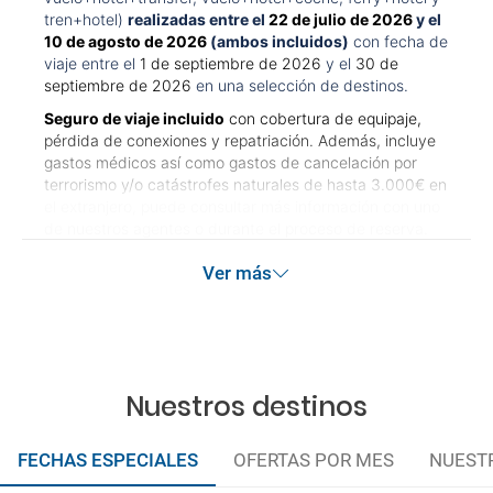
tren+hotel)
realizadas entre el
22 de julio de 2026
y el
10 de agosto de 2026
(ambos incluidos)
con fecha de
viaje entre el
1 de septiembre de 2026
y el
30 de
septiembre de 2026
en una selección de destinos.
Seguro de viaje incluido
con cobertura de equipaje,
pérdida de conexiones y repatriación. Además, incluye
gastos médicos así como gastos de cancelación por
terrorismo y/o catástrofes naturales de hasta 3.000€ en
el extranjero, puede consultar más información con uno
de nuestros agentes o durante el proceso de reserva.
Este seguro garantiza asistencia básica en destino, pero
Ver más
no olvide que si quiere reforzar esta asistencia tiene que
añadir a su compra otros seguros opcionales (podrá
seleccionarlos antes de confirmar su reserva).
Pago flexible
sin intereses para reservas realizadas con
más de 30 días de antelación.
Nuestros destinos
Quedan excluidos los productos de terceros de esta
promoción.
FECHAS ESPECIALES
OFERTAS POR MES
NUEST
Las condiciones de esta campaña sólo serán aplicables
durante la vigencia de la misma. Las posibles