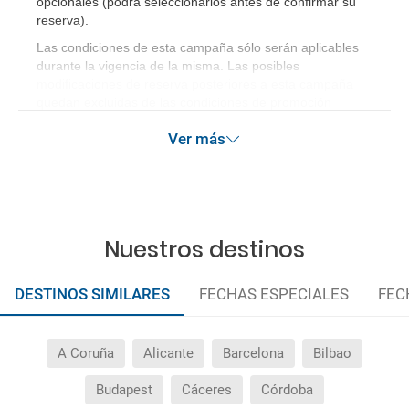
opcionales (podrá seleccionarlos antes de confirmar su
reserva)
.
Las condiciones de esta campaña sólo serán aplicables
durante la vigencia de la misma. Las posibles
modificaciones de reserva posteriores a esta campaña
quedan excluidas de las condiciones de promoción
anteriormente mencionadas. Descuento no acumulable.
Ver más
Nuestros destinos
DESTINOS SIMILARES
FECHAS ESPECIALES
FEC
A Coruña
Alicante
Barcelona
Bilbao
Budapest
Cáceres
Córdoba