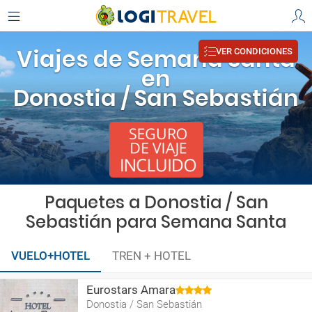
Viajes de Semana Santa
VER CONDICIONES
en
Donostia / San Sebastián
Paquetes a Donostia / San
Sebastián para Semana Santa
VUELO+HOTEL
TREN + HOTEL
Eurostars Amara
Donostia / San Sebastián