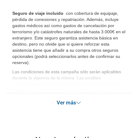
Seguro de viaje incluido
con cobertura de equipaje,
pérdida de conexiones y repatriación. Además, incluye
gastos médicos así como gastos de cancelación por
terrorismo y/o catástrofes naturales de hasta 3.000€ en el
extranjero. Este seguro garantiza asistencia básica en
destino, pero no olvide que si quiere reforzar esta
asistencia tiene que añadir a su compra otros seguros
opcionales (podrá seleccionarlos antes de confirmar su
reserva)
.
Las condiciones de esta campaña sólo serán aplicables
durante la vigencia de la misma. Las posibles
modificaciones de reserva posteriores a esta campaña
quedan excluidas de las condiciones de promoción
anteriormente mencionadas.
Ver más