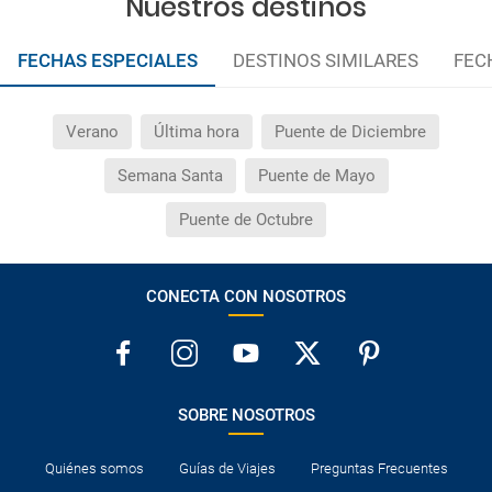
Nuestros destinos
FECHAS ESPECIALES
DESTINOS SIMILARES
FEC
Verano
Última hora
Puente de Diciembre
Semana Santa
Puente de Mayo
Puente de Octubre
CONECTA CON NOSOTROS
SOBRE NOSOTROS
Quiénes somos
Guías de Viajes
Preguntas Frecuentes