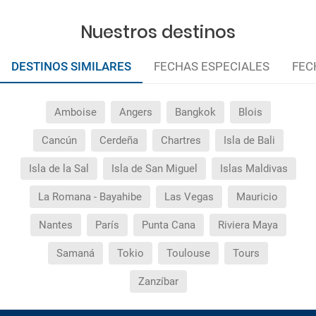
Nuestros destinos
DESTINOS SIMILARES
FECHAS ESPECIALES
FEC
Amboise
Angers
Bangkok
Blois
Cancún
Cerdeña
Chartres
Isla de Bali
Isla de la Sal
Isla de San Miguel
Islas Maldivas
La Romana - Bayahibe
Las Vegas
Mauricio
Nantes
París
Punta Cana
Riviera Maya
Samaná
Tokio
Toulouse
Tours
Zanzíbar