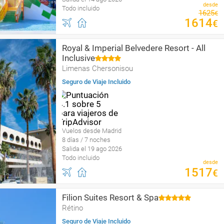
desde
Todo incluido
1625
€
1614
€
Royal & Imperial Belvedere Resort - All
Inclusive
Limenas Chersonisou
Seguro de Viaje Incluido
Vuelos desde Madrid
8 días / 7 noches
Salida el 19 ago 2026
Todo incluido
desde
1517
€
Filion Suites Resort & Spa
Rétino
Seguro de Viaje Incluido