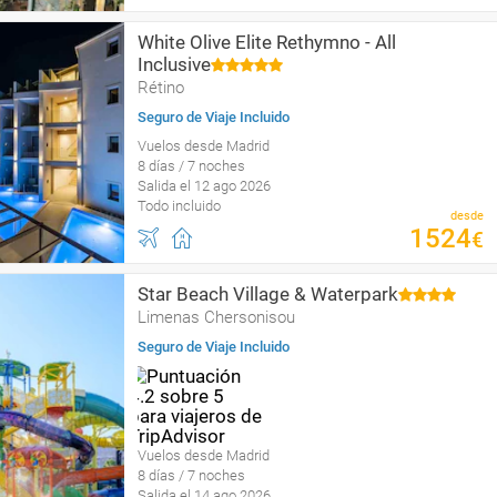
White Olive Elite Rethymno - All
Inclusive
Rétino
Seguro de Viaje Incluido
Vuelos desde Madrid
8 días / 7 noches
Salida el 12 ago 2026
Todo incluido
desde
1524
€
Star Beach Village & Waterpark
Limenas Chersonisou
Seguro de Viaje Incluido
Vuelos desde Madrid
8 días / 7 noches
Salida el 14 ago 2026