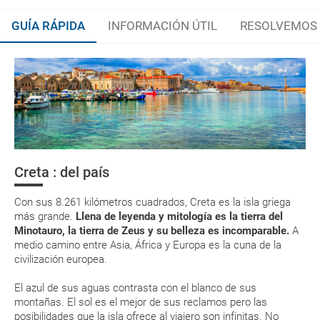
GUÍA RÁPIDA
INFORMACIÓN ÚTIL
RESOLVEMOS 
Grecia, gusto por lo Mediterráneo
Organiza tu viaje
La documentación de tu reserva te será enviada por mail en el
momento que el pago de la reserva esté realizado completamente.
¿Cómo llegar?
Respecto a las tarjetas de embarque, casi todas las compañías aéreas
¿Dónde alojarse?
tienen ya todos sus billetes electrónicos por lo que podrás obtenerlas
directamente en los mostradores de la aerolínea o realizando el check-
Creta : del país
in por su web.
Costumbres
Eso sí, deberás estar atento si viajas con una compañía low cost, debido
Con sus 8.261 kilómetros cuadrados, Creta es la isla griega
a que muchas de ellas exigen la presentación de la tarjeta de embarque
Asistencia sanitaria
(que deberás realizar a través de su web) para que no te carguen un
más grande.
Llena de leyenda y mitología es la tierra del
suplemento extra en el mismo aeropuerto.
Minotauro, la tierra de Zeus y su belleza es incomparable.
A
medio camino entre Asia, África y Europa es la cuna de la
En caso de tener que enviarte la documentación de un paquete
civilización europea.
vacacional (Caribe, circuitos, tours...) te enviaremos la documentación
de tu reserva alrededor de 10 días antes de salida, la cual deberás
imprimir y llevar contigo en el viaje.
El azul de sus aguas contrasta con el blanco de sus
montañas. El sol es el mejor de sus reclamos pero las
Esta documentación te será requerida en el mostrador de la compañía
posibilidades que la isla ofrece al viajero son infinitas. No
aérea a la hora de realizar el check-in el día de la salida.