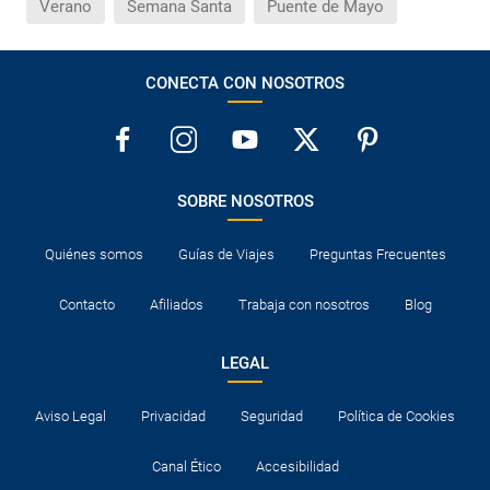
Verano
Semana Santa
Puente de Mayo
¿Por qué me sale el precio de un niño igual que el
precio de un adulto?
CONECTA CON NOSOTROS
¿Cuántas veces debo imprimir el bono de los
traslados?
SOBRE NOSOTROS
Quiénes somos
Guías de Viajes
Preguntas Frecuentes
Contacto
Afiliados
Trabaja con nosotros
Blog
LEGAL
Aviso Legal
Privacidad
Seguridad
Política de Cookies
Canal Ético
Accesibilidad