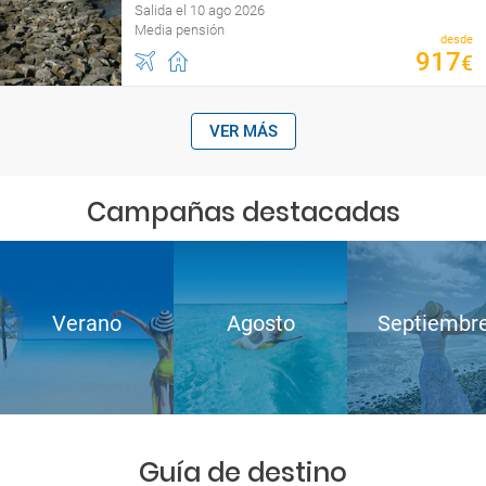
Salida el 10 ago 2026
Media pensión
desde
917
€
VER MÁS
Campañas destacadas
Verano
Agosto
Septiembr
Guía de destino