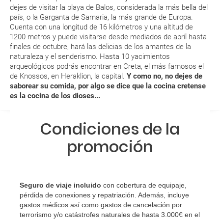
dejes de visitar la playa de Balos, considerada la más bella del
país, o la Garganta de Samaria, la más grande de Europa.
Cuenta con una longitud de 16 kilómetros y una altitud de
MODIFICACIÓN ó CANCELACIÓN ¿Puedo anular o
1200 metros y puede visitarse desde mediados de abril hasta
modificar una reserva del viaje? ¿Qué gastos puede
finales de octubre, hará las delicias de los amantes de la
generar una anulación o modificación del viaje?
naturaleza y el senderismo. Hasta 10 yacimientos
arqueológicos podrás encontrar en Creta, el más famosos el
de Knossos, en Heraklion, la capital.
Y como no, no dejes de
¿Qué caducidad debe tener mi pasaporte para ir
saborear su comida, por algo se dice que la cocina cretense
a...?
es la cocina de los dioses...
¿Con cuánta antelación tengo que estar en el
Condiciones de la
aeropuerto?
promoción
RESERVAR ¿Cómo puedo reservar un viaje de
paquete vacacional en la página web?
Al realizar la reserva, uno de los servicios ha
Seguro de viaje incluido
con cobertura de equipaje,
pérdida de conexiones y repatriación. Además, incluye
quedado de pendiente de confirmación ¿Cómo
gastos médicos así como gastos de cancelación por
sabré si se confirma el viaje?
terrorismo y/o catástrofes naturales de hasta 3.000€ en el