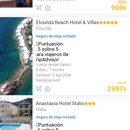
955
€
909
€
Elounda Beach Hotel & Villas
Elounda
Seguro de Viaje Incluido
Vuelos desde Madrid
8 días / 7 noches
Salida el 12 ago 2026
Media pensión
desde
2997
€
Anastasia Hotel Stalis
Malia
Seguro de Viaje Incluido