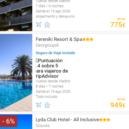
Vuelos desde Madrid
7 días / 6 noches
Salida el 13 ago 2026
Alojamiento y desayuno
desde
775
€
Fereniki Resort & Spa
Georgioupoli
Seguro de Viaje Incluido
Vuelos desde Madrid
8 días / 7 noches
Salida el 19 ago 2026
Todo incluido
desde
949
€
Lyda Club Hotel - All Inclusive
6
Gouves