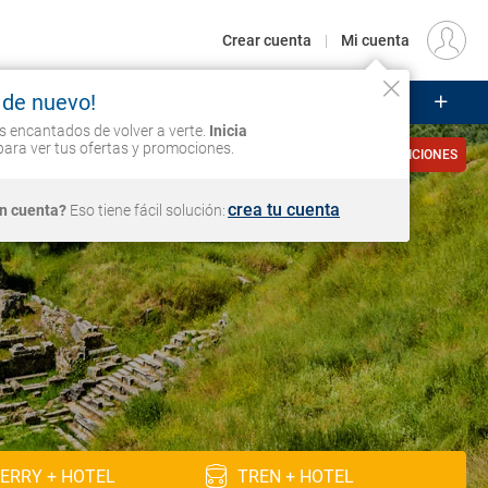
€
Origen
MADRID (MAD)
ES
EUR
Crear cuenta
|
Mi cuenta
 de nuevo!
UCEROS
CIRCUITOS
VUELOS
Iniciar sesión
 encantados de volver a verte.
Inicia
ara ver tus ofertas y promociones.
VER CONDICIONES
crea tu cuenta
in cuenta?
Eso tiene fácil solución:
ERRY + HOTEL
TREN + HOTEL