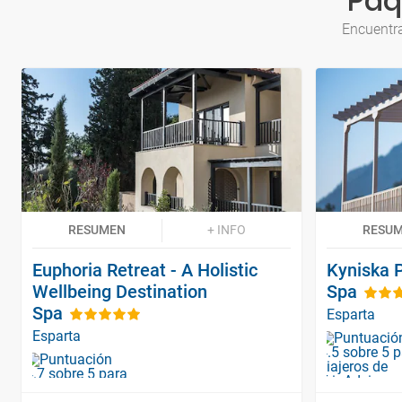
Paq
Encuentra
RESUMEN
+ INFO
RESU
Euphoria Retreat - A Holistic
Kyniska 
Wellbeing Destination
Spa
Spa
Esparta
Esparta