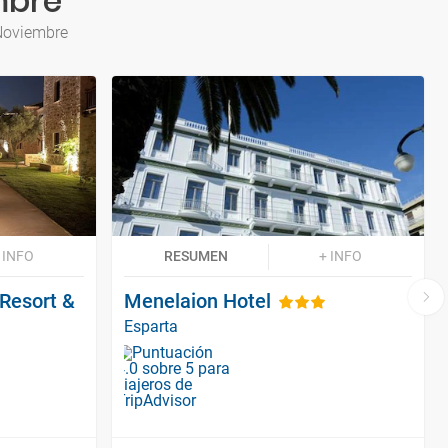
mbre
 Noviembre
 INFO
RESUMEN
+ INFO
Resort &
Menelaion Hotel
Esparta