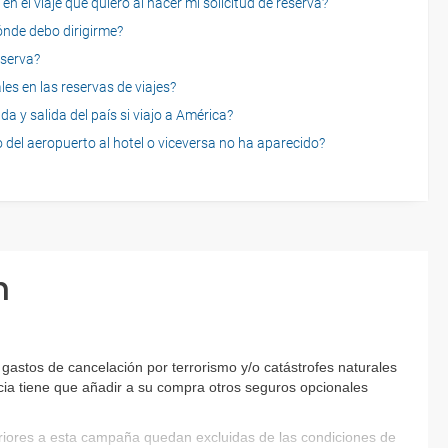
n el viaje que quiero al hacer mi solicitud de reserva?
dónde debo dirigirme?
eserva?
es en las reservas de viajes?
a y salida del país si viajo a América?
 del aeropuerto al hotel o viceversa no ha aparecido?
n
gastos de cancelación por terrorismo y/o catástrofes naturales
encia tiene que añadir a su compra otros seguros opcionales
eriores a esta campaña quedan excluidas de las condiciones de