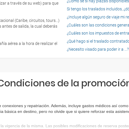
¿Cómo sé si hay plazas disponibles e
izar a través de su web) para que
Si tengo los traslados incluidos, ¿
¿Incluye algún seguro de viaje mi r
onal (Caribe, circuitos, tours...)
¿Cuáles son las condiciones general
 antes de salida, la cual deberás
¿Cuáles son los impuestos de entrad
¿Qué hago si el traslado contratado
ía aérea a la hora de realizar el
¿Necesito visado para poder ir a ...?
Condiciones de la promoció
e conexiones y repatriación. Además, incluye gastos médicos así como 
ia básica en destino, pero no olvide que si quiere reforzar esta asist
la vigencia de la misma. Las posibles modificaciones de reserva post