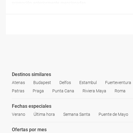
promoción anteriormente mencionadas.
Destinos similares
Atenas
Budapest
Delfos
Estambul
Fuerteventura
Patras
Praga
Punta Cana
Riviera Maya
Roma
Fechas especiales
Verano
Última hora
Semana Santa
Puente de Mayo
Ofertas por mes