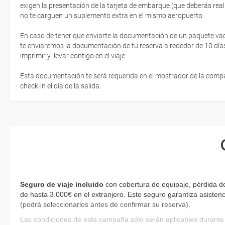
exigen la presentación de la tarjeta de embarque (que deberás real
no te carguen un suplemento extra en el mismo aeropuerto.
En caso de tener que enviarte la documentación de un paquete vacaci
te enviaremos la documentación de tu reserva alrededor de 10 días
imprimir y llevar contigo en el viaje.
Esta documentación te será requerida en el mostrador de la compañ
check-in el día de la salida.
Seguro de viaje incluido
con cobertura de equipaje, pérdida d
de hasta 3.000€ en el extranjero. Este seguro garantiza asistenc
(podrá seleccionarlos antes de confirmar su reserva).
Las condiciones de esta campaña sólo serán aplicables durante 