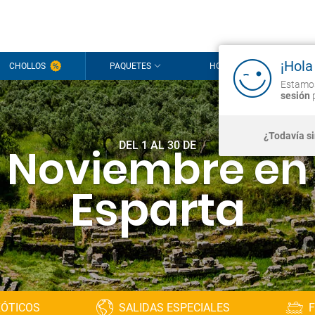
¡Hola
CHOLLOS
PAQUETES
HOTELES
CR
Estamos
sesión
p
¿Todavía s
DEL 1 AL 30 DE
Noviembre en
Esparta
XÓTICOS
SALIDAS ESPECIALES
F