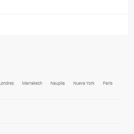
Londres
Marrakech
Nauplia
Nueva York
París