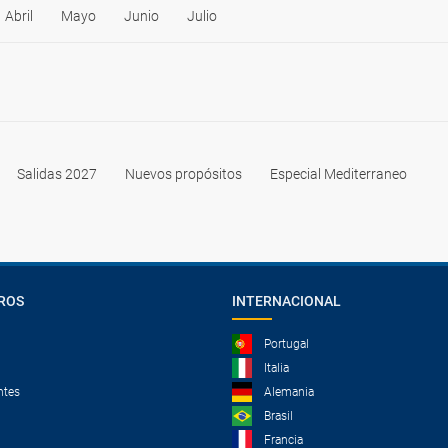
Abril
Mayo
Junio
Julio
Salidas 2027
Nuevos propósitos
Especial Mediterraneo
ROS
INTERNACIONAL
Portugal
Italia
ntes
Alemania
Brasil
Francia