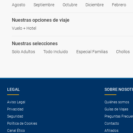
Agosto
Septiembre
Octubre
Diciembre
Febrero
Nuestras opciones de viaje
Vuelo + Hotel
Nuestras selecciones
Solo Adultos
Todo Incluido
Especial Familias
Chollos
LEGAL
SOBRE NOSOT
Aviso Legal
Quiénes somos
Privacidad
Guías de Viajes
Seguridad
Preguntas Frecue
Política de Cookies
Contacto
Canal Ético
Afiliados