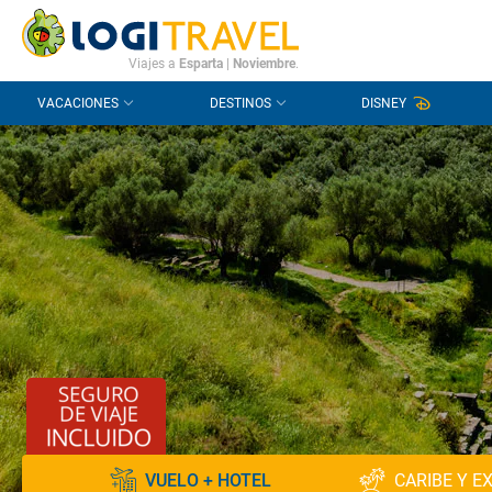
CONTACTO
PREGUNTAS FRECUENTES
Viajes a
Esparta
|
Noviembre
.
VACACIONES
DESTINOS
DISNEY
VUELO + HOTEL
CARIBE Y E