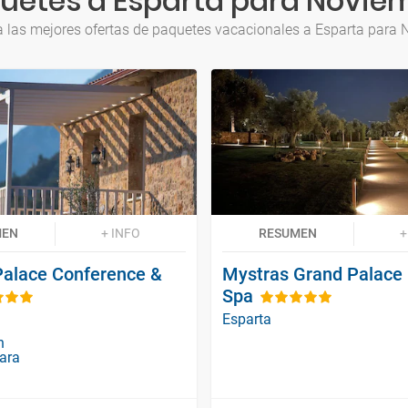
uetes a Esparta para Novie
 las mejores ofertas de paquetes vacacionales a Esparta para
MEN
+ INFO
RESUMEN
+
Palace Conference &
Mystras Grand Palace 
Spa
Esparta