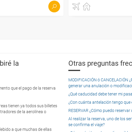
iré la
Otras preguntas frec
MODIFICACIÓN ó CANCELACIÓN ¿Pued
generar una anulación o modificaci
mento que el pago de la reserva
¿Qué caducidad debe tener mi pasapo
¿Con cuánta antelación tengo que e
eas tienen ya todos sus billetes
RESERVAR ¿Cómo puedo reservar un
tradores de la aerolínea o
Al realizar la reserva, uno de los 
se confirma el viaje?
 debido a que muchas de ellas