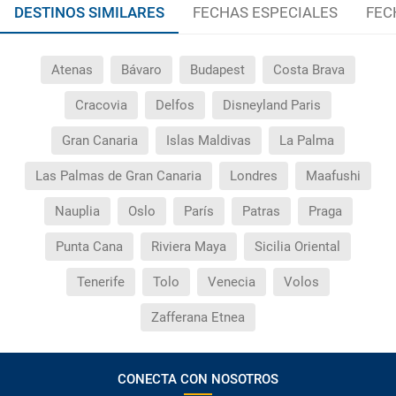
DESTINOS SIMILARES
FECHAS ESPECIALES
FEC
Atenas
Bávaro
Budapest
Costa Brava
Cracovia
Delfos
Disneyland Paris
Gran Canaria
Islas Maldivas
La Palma
Las Palmas de Gran Canaria
Londres
Maafushi
Nauplia
Oslo
París
Patras
Praga
Punta Cana
Riviera Maya
Sicilia Oriental
Tenerife
Tolo
Venecia
Volos
Zafferana Etnea
CONECTA CON NOSOTROS