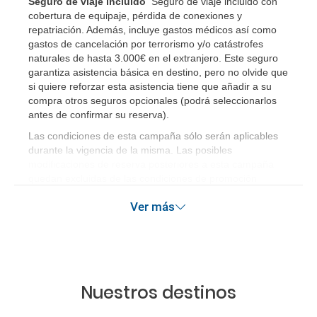
Seguro de viaje incluido
Seguro de viaje incluido con
cobertura de equipaje, pérdida de conexiones y
repatriación. Además, incluye gastos médicos así como
gastos de cancelación por terrorismo y/o catástrofes
naturales de hasta 3.000€ en el extranjero. Este seguro
garantiza asistencia básica en destino, pero no olvide que
si quiere reforzar esta asistencia tiene que añadir a su
compra otros seguros opcionales (podrá seleccionarlos
antes de confirmar su reserva)
.
Las condiciones de esta campaña sólo serán aplicables
durante la vigencia de la misma. Las posibles
modificaciones de reserva posteriores a esta campaña
quedan excluidas de las condiciones de promoción
anteriormente mencionadas.
Ver más
Nuestros destinos