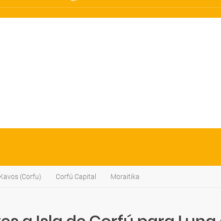
Kavos (Corfu)
Corfú Capital
Moraitika