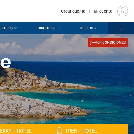
€
Origen
MADRID (MAD)
ES
EUR
Crear cuenta
|
Mi cuenta
UCEROS
CIRCUITOS
VUELOS
VER CONDICIONES
de
ERRY + HOTEL
TREN + HOTEL