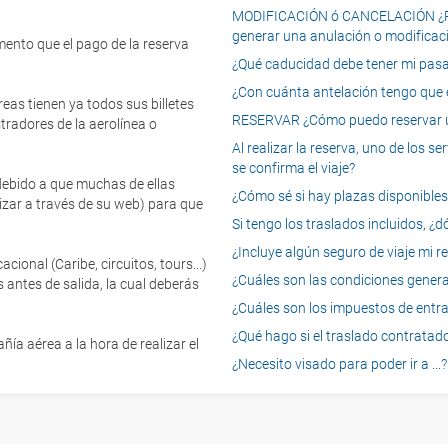
MODIFICACIÓN ó CANCELACIÓN ¿Pued
generar una anulación o modificaci
mento que el pago de la reserva
¿Qué caducidad debe tener mi pasapo
¿Con cuánta antelación tengo que e
eas tienen ya todos sus billetes
RESERVAR ¿Cómo puedo reservar un
tradores de la aerolínea o
Al realizar la reserva, uno de los 
se confirma el viaje?
 debido a que muchas de ellas
¿Cómo sé si hay plazas disponibles e
izar a través de su web) para que
Si tengo los traslados incluidos, ¿
¿Incluye algún seguro de viaje mi r
onal (Caribe, circuitos, tours...)
¿Cuáles son las condiciones general
 antes de salida, la cual deberás
¿Cuáles son los impuestos de entrad
¿Qué hago si el traslado contratado
ía aérea a la hora de realizar el
¿Necesito visado para poder ir a ...?