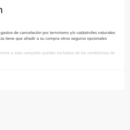
n
gastos de cancelación por terrorismo y/o catástrofes naturales
encia tiene que añadir a su compra otros seguros opcionales
eriores a esta campaña quedan excluidas de las condiciones de