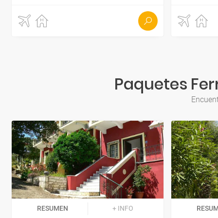
Paquetes Ferr
Encuent
RESUMEN
+ INFO
RESU