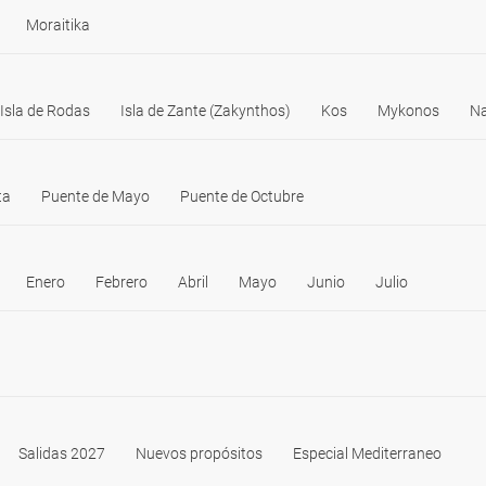
Moraitika
Isla de Rodas
Isla de Zante (Zakynthos)
Kos
Mykonos
Na
ta
Puente de Mayo
Puente de Octubre
Enero
Febrero
Abril
Mayo
Junio
Julio
Salidas 2027
Nuevos propósitos
Especial Mediterraneo