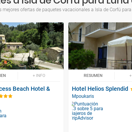
s a Isla de Corfú para Luna 
s mejores ofertas de paquetes vacacionales a Isla de Corfú para
MEN
+ INFO
RESUMEN
+
ncess Beach Hotel &
Hotel Helios Splendid
Mpoukaris