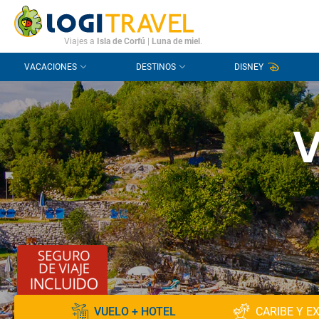
CONTACTO
PREGUNTAS FRECUENTES
Viajes a
Isla de Corfú
|
Luna de miel
.
VACACIONES
DESTINOS
DISNEY
V
VUELO + HOTEL
CARIBE Y E