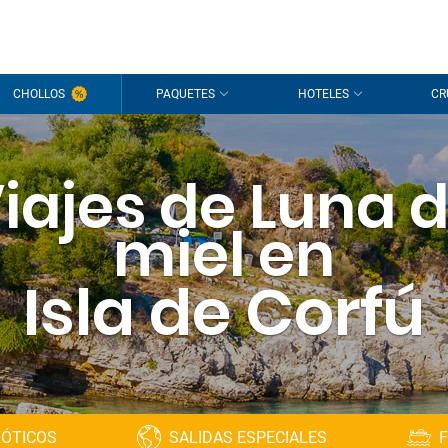
CHOLLOS
PAQUETES
HOTELES
CR
iajes de Luna 
miel en
Isla de Corfú
XÓTICOS
SALIDAS ESPECIALES
F