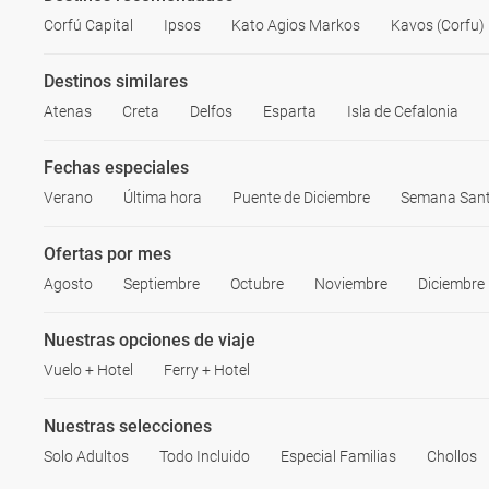
Corfú Capital
Ipsos
Kato Agios Markos
Kavos (Corfu)
Destinos similares
Atenas
Creta
Delfos
Esparta
Isla de Cefalonia
Fechas especiales
Verano
Última hora
Puente de Diciembre
Semana San
Ofertas por mes
Agosto
Septiembre
Octubre
Noviembre
Diciembre
Nuestras opciones de viaje
Vuelo + Hotel
Ferry + Hotel
Nuestras selecciones
Solo Adultos
Todo Incluido
Especial Familias
Chollos