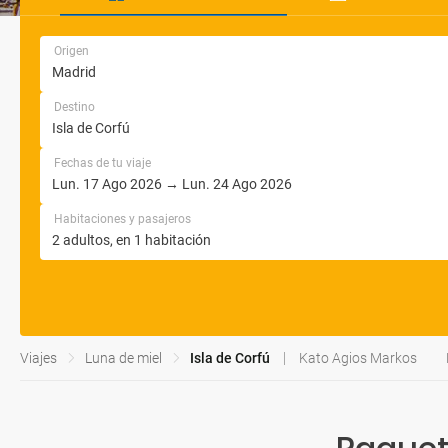
Origen
Destino
Fechas de tu viaje
Habitaciones y pasajeros
Viajes
Luna de miel
Isla de Corfú
Kato Agios Markos