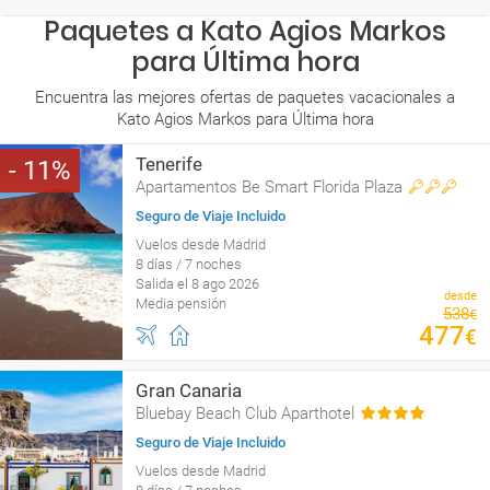
Paquetes a Kato Agios Markos
para Última hora
Encuentra las mejores ofertas de paquetes vacacionales a
Kato Agios Markos para Última hora
Tenerife
11
Apartamentos Be Smart Florida Plaza
Seguro de Viaje Incluido
Vuelos desde Madrid
8 días / 7 noches
Salida el 8 ago 2026
desde
Media pensión
538
€
477
€
Gran Canaria
Bluebay Beach Club Aparthotel
Seguro de Viaje Incluido
Vuelos desde Madrid