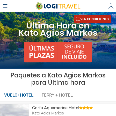
VER CONDICIONES
Última Hora en
Kato Agios Markos
Paquetes a Kato Agios Markos
para Última hora
VUELO+HOTEL
FERRY + HOTEL
Corfu Aquamarine Hotel
Kato Agios Markos