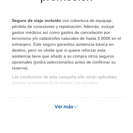
Seguro de viaje incluido
con cobertura de equipaje,
pérdida de conexiones y repatriación. Además, incluye
gastos médicos así como gastos de cancelación por
terrorismo y/o catástrofes naturales de hasta 3.000€ en el
extranjero. Este seguro garantiza asistencia básica en
destino, pero no olvide que si quiere reforzar esta
asistencia tiene que añadir a su compra otros seguros
opcionales (podrá seleccionarlos antes de confirmar su
reserva)
.
Las condiciones de esta campaña sólo serán aplicables
durante la vigencia de la misma. Las posibles
modificaciones de reserva posteriores a esta campaña
quedan excluidas de las condiciones de promoción
anteriormente mencionadas. Descuento no acumulable.
Ver más