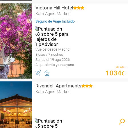
Victoria Hill Hotel
Kato Agios Markos
Seguro de Viaje Incluido
Vuelos desde Madrid
8 días / 7 noches
Salida el 19 ago 2026
Alojamiento y desayuno
desde
1034
€
Rivendell Apartments
Kato Agios Markos