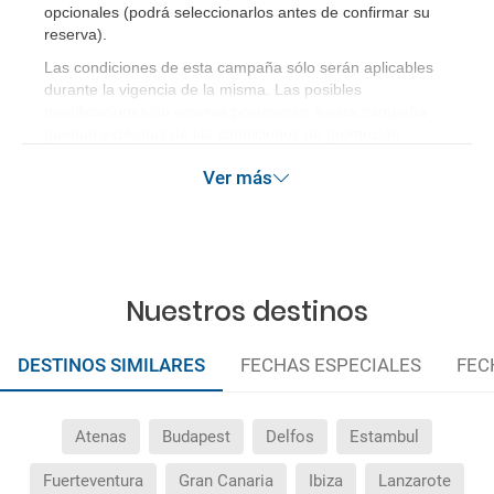
opcionales (podrá seleccionarlos antes de confirmar su
reserva)
.
Las condiciones de esta campaña sólo serán aplicables
durante la vigencia de la misma. Las posibles
modificaciones de reserva posteriores a esta campaña
quedan excluidas de las condiciones de promoción
anteriormente mencionadas. Descuento no acumulable.
Ver más
Nuestros destinos
DESTINOS SIMILARES
FECHAS ESPECIALES
FEC
Atenas
Budapest
Delfos
Estambul
Fuerteventura
Gran Canaria
Ibiza
Lanzarote