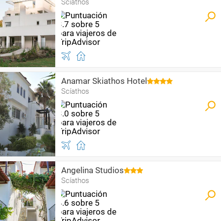
Scíathos
Anamar Skiathos Hotel
Scíathos
Angelina Studios
Scíathos