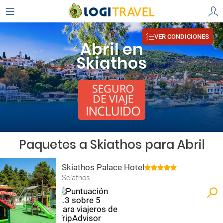
VER CONDICIONES
Abril en
Skiathos
Paquetes a Skiathos para Abril
Skiathos Palace Hotel
Scíathos