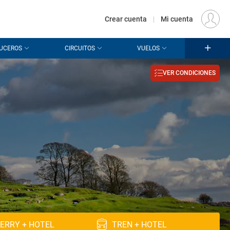
€
Origen
MADRID (MAD)
ES
EUR
Crear cuenta
|
Mi cuenta
UCEROS
CIRCUITOS
VUELOS
VER CONDICIONES
ERRY + HOTEL
TREN + HOTEL