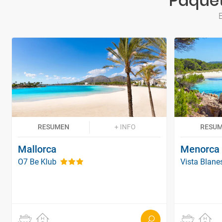
Paquet
E
RESUMEN
+ INFO
RESU
Mallorca
Menorca
O7 Be Klub
Vista Blan