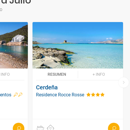
a Julio
io
 INFO
RESUMEN
+ INFO
Cerdeña
entos
Residence Rocce Rosse