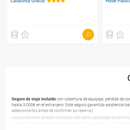
Catalonia Gracia
Hotel Palaf
Seguro de viaje incluido
con cobertura de equipaje, pérdida de co
hasta 3.000€ en el extranjero. Este seguro garantiza asistencia bá
seleccionarlos antes de confirmar su reserva).
Las condiciones de esta campaña sólo serán aplicables durante la
promoción anteriormente mencionadas. Descuento no acumulable