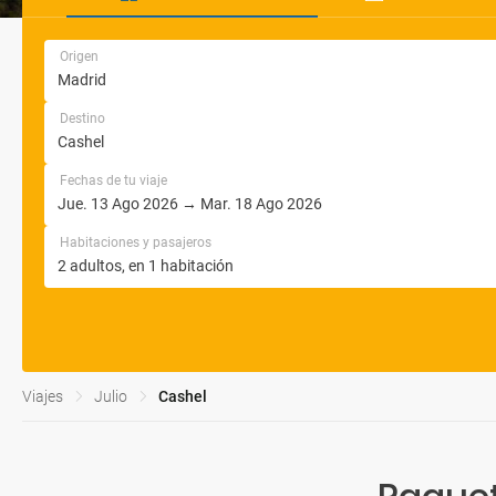
Origen
Destino
Fechas de tu viaje
Habitaciones y pasajeros
Viajes
Julio
Cashel