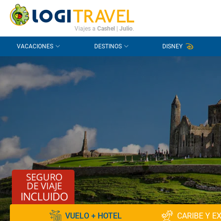
CONTACTO
PREGUNTAS FRECUENTES
Viajes a
Cashel
|
Julio
.
VACACIONES
DESTINOS
DISNEY
VUELO + HOTEL
CARIBE Y E