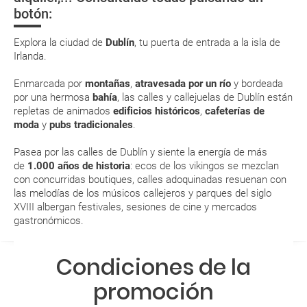
(que deberás realizar a través de su web) para que no te carguen un
botón:
suplemento extra en el mismo aeropuerto.
En caso de tener que enviarte la documentación de un paquete
Explora la ciudad de
Dublín
, tu puerta de entrada a la isla de
vacacional (Caribe, circuitos, tours...) te enviaremos la documentación
Irlanda.
de tu reserva alrededor de 10 días antes de salida, la cual deberás
imprimir y llevar contigo en el viaje.
Enmarcada por
montañas
,
atravesada por un río
y bordeada
Esta documentación te será requerida en el mostrador de la compañía
por una hermosa
bahía
, las calles y callejuelas de Dublín están
aérea a la hora de realizar el check-in el día de la salida.
repletas de animados
edificios históricos
,
cafeterías de
moda
y
pubs tradicionales
.
MODIFICACIÓN ó CANCELACIÓN ¿Puedo anular o
Pasea por las calles de Dublín y siente la energía de más
modificar una reserva del viaje? ¿Qué gastos puede
de
1.000 años de historia
: ecos de los vikingos se mezclan
con concurridas boutiques, calles adoquinadas resuenan con
generar una anulación o modificación del viaje?
las melodías de los músicos callejeros y parques del siglo
XVIII albergan festivales, sesiones de cine y mercados
¿Qué caducidad debe tener mi pasaporte para ir
gastronómicos.
a...?
Condiciones de la
¿Con cuánta antelación tengo que estar en el
aeropuerto?
promoción