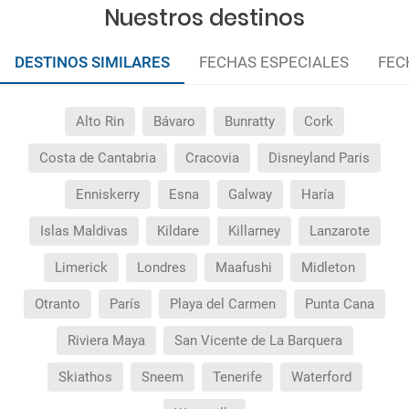
¿Cuáles son los impuestos de entrada y salida del
Nuestros destinos
país si viajo a América?
DESTINOS SIMILARES
FECHAS ESPECIALES
FEC
¿Qué hago si el traslado contratado del aeropuerto
al hotel o viceversa no ha aparecido?
Alto Rin
Bávaro
Bunratty
Cork
¿Necesito visado para poder ir a ...?
Costa de Cantabria
Cracovia
Disneyland Paris
¿Por qué me sale el precio de un niño igual que el
Enniskerry
Esna
Galway
Haría
precio de un adulto?
Islas Maldivas
Kildare
Killarney
Lanzarote
¿Cuántas veces debo imprimir el bono de los
Limerick
Londres
Maafushi
Midleton
traslados?
Otranto
París
Playa del Carmen
Punta Cana
Riviera Maya
San Vicente de La Barquera
Skiathos
Sneem
Tenerife
Waterford