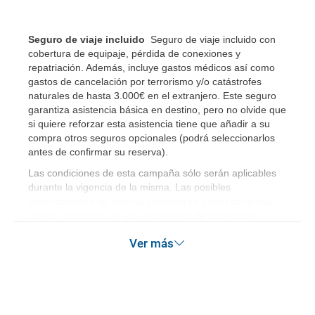
RESERVAR ¿Cómo puedo reservar un viaje de
paquete vacacional en la página web?
Seguro de viaje incluido
Seguro de viaje incluido con
cobertura de equipaje, pérdida de conexiones y
Al realizar la reserva, uno de los servicios ha
repatriación. Además, incluye gastos médicos así como
quedado de pendiente de confirmación ¿Cómo
gastos de cancelación por terrorismo y/o catástrofes
sabré si se confirma el viaje?
naturales de hasta 3.000€ en el extranjero. Este seguro
garantiza asistencia básica en destino, pero no olvide que
si quiere reforzar esta asistencia tiene que añadir a su
¿Cómo sé si hay plazas disponibles en el viaje que
compra otros seguros opcionales (podrá seleccionarlos
quiero al hacer mi solicitud de reserva?
antes de confirmar su reserva)
.
Las condiciones de esta campaña sólo serán aplicables
Si tengo los traslados incluidos, ¿dónde debo
durante la vigencia de la misma. Las posibles
dirigirme?
modificaciones de reserva posteriores a esta campaña
quedan excluidas de las condiciones de promoción
anteriormente mencionadas.
¿Incluye algún seguro de viaje mi reserva?
Ver más
¿Cuáles son las condiciones generales en las
reservas de viajes?