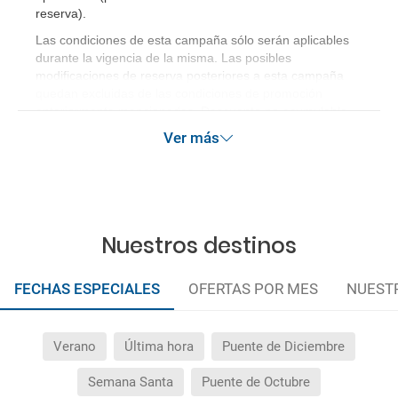
reserva)
.
Las condiciones de esta campaña sólo serán aplicables
durante la vigencia de la misma. Las posibles
modificaciones de reserva posteriores a esta campaña
quedan excluidas de las condiciones de promoción
anteriormente mencionadas. Descuento no acumulable.
Ver más
Nuestros destinos
FECHAS ESPECIALES
OFERTAS POR MES
NUEST
Verano
Última hora
Puente de Diciembre
Semana Santa
Puente de Octubre