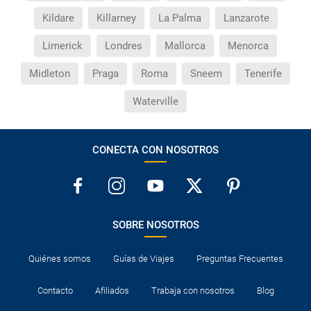
Kildare
Killarney
La Palma
Lanzarote
Limerick
Londres
Mallorca
Menorca
Midleton
Praga
Roma
Sneem
Tenerife
Waterville
CONECTA CON NOSOTROS
SOBRE NOSOTROS
Quiénes somos
Guías de Viajes
Preguntas Frecuentes
Contacto
Afiliados
Trabaja con nosotros
Blog