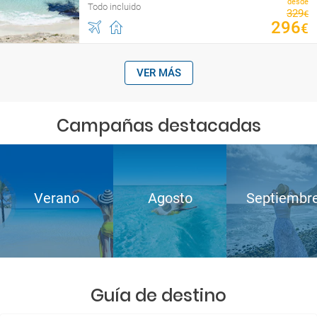
desde
Todo incluido
329
€
296
€
VER MÁS
Campañas destacadas
Verano
Agosto
Septiembr
Guía de destino