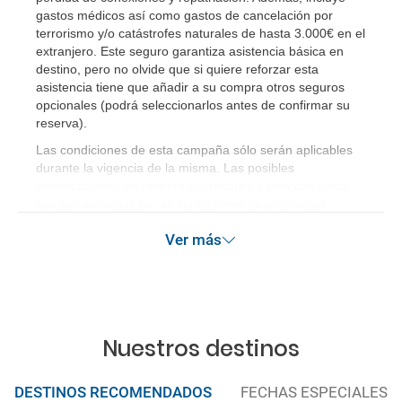
gastos médicos así como gastos de cancelación por
terrorismo y/o catástrofes naturales de hasta 3.000€ en el
extranjero. Este seguro garantiza asistencia básica en
destino, pero no olvide que si quiere reforzar esta
asistencia tiene que añadir a su compra otros seguros
opcionales (podrá seleccionarlos antes de confirmar su
reserva)
.
Las condiciones de esta campaña sólo serán aplicables
durante la vigencia de la misma. Las posibles
modificaciones de reserva posteriores a esta campaña
quedan excluidas de las condiciones de promoción
anteriormente mencionadas. Descuento no acumulable.
Ver más
Nuestros destinos
DESTINOS RECOMENDADOS
FECHAS ESPECIALES