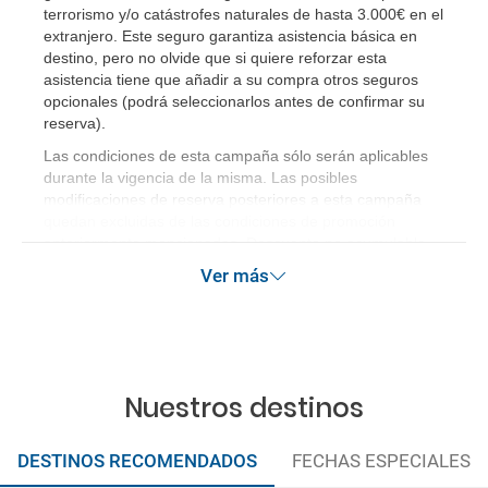
terrorismo y/o catástrofes naturales de hasta 3.000€ en el
extranjero. Este seguro garantiza asistencia básica en
destino, pero no olvide que si quiere reforzar esta
asistencia tiene que añadir a su compra otros seguros
opcionales (podrá seleccionarlos antes de confirmar su
reserva)
.
Las condiciones de esta campaña sólo serán aplicables
durante la vigencia de la misma. Las posibles
modificaciones de reserva posteriores a esta campaña
quedan excluidas de las condiciones de promoción
anteriormente mencionadas. Descuento no acumulable.
Ver más
Nuestros destinos
DESTINOS RECOMENDADOS
FECHAS ESPECIALES