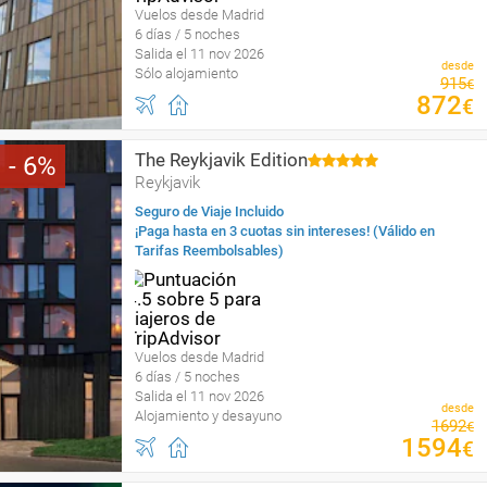
Vuelos desde Madrid
6 días / 5 noches
Salida el 11 nov 2026
desde
Sólo alojamiento
915
€
872
€
The Reykjavik Edition
6
Reykjavik
Seguro de Viaje Incluido
¡Paga hasta en 3 cuotas sin intereses! (Válido en
Tarifas Reembolsables)
Vuelos desde Madrid
6 días / 5 noches
Salida el 11 nov 2026
desde
Alojamiento y desayuno
1692
€
1594
€