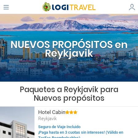
NUEVOS PROPÓSITOS en
Reykjavik
Paquetes a Reykjavik para
Nuevos propósitos
Hotel Cabin
Reykjavik
Seguro de Viaje Incluido
¡Paga hasta en 3 cuotas sin intereses! (Válido en
Tarifas Reembolsables)