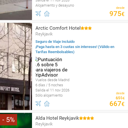
Salida el 11 nov 2026
Alojamiento y desayuno
desde
975
€
Arctic Comfort Hotel
Reykjavik
Seguro de Viaje Incluido
¡Paga hasta en 3 cuotas sin intereses! (Válido en
Tarifas Reembolsables)
Vuelos desde Madrid
6 días / 5 noches
Salida el 11 nov 2026
desde
Sólo alojamiento
691
€
667
€
Alda Hotel Reykjavik
5
Reykjavik