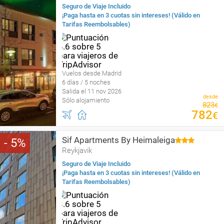
Seguro de Viaje Incluido
¡Paga hasta en 3 cuotas sin intereses! (Válido en
Tarifas Reembolsables)
Vuelos desde Madrid
6 días / 5 noches
Salida el 11 nov 2026
desde
Sólo alojamiento
823
€
782
€
Sif Apartments By Heimaleiga
5
Reykjavik
Seguro de Viaje Incluido
¡Paga hasta en 3 cuotas sin intereses! (Válido en
Tarifas Reembolsables)