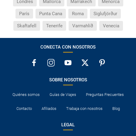
Londres
Mallorca
Marrakech
Menorca
París
Punta Cana
Roma
Siglufjörður
Skaftafell
Tenerife
Varmahlíð
Venecia
CONECTA CON NOSOTROS
SOBRE NOSOTROS
Quiénes somos
Guías de Viajes
Preguntas Frecuentes
Contacto
Afiliados
Trabaja con nosotros
Blog
LEGAL