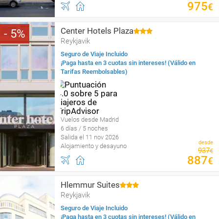
975
€
Center Hotels Plaza
5
Reykjavik
Seguro de Viaje Incluido
¡Paga hasta en 3 cuotas sin intereses! (Válido en
Tarifas Reembolsables)
Vuelos desde Madrid
6 días / 5 noches
Salida el 11 nov 2026
desde
Alojamiento y desayuno
937
€
887
€
Hlemmur Suites
Reykjavik
Seguro de Viaje Incluido
¡Paga hasta en 3 cuotas sin intereses! (Válido en