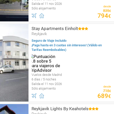
Salida el 11 nov 2026
desde
Sólo alojamiento
835
€
794
€
Stay Apartments Einholt
Reykjavik
Seguro de Viaje Incluido
¡Paga hasta en 3 cuotas sin intereses! (Válido en
Tarifas Reembolsables)
Vuelos desde Madrid
6 días / 5 noches
Salida el 11 nov 2026
desde
Sólo alojamiento
718
€
689
€
Reykjavik Lights By Keahotels