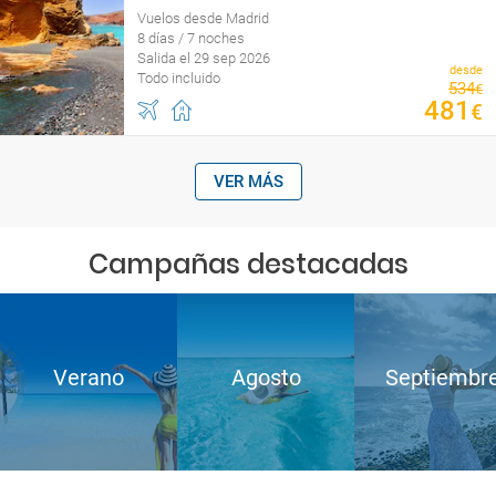
Vuelos desde Madrid
8 días / 7 noches
Salida el 29 sep 2026
desde
Todo incluido
534
€
481
€
VER MÁS
Campañas destacadas
Verano
Agosto
Septiembr