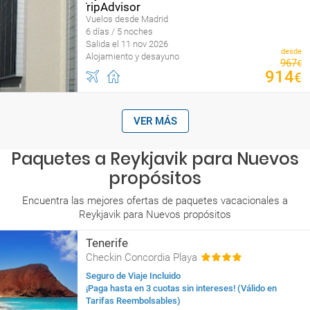
Vuelos desde Madrid
6 días / 5 noches
Salida el 11 nov 2026
desde
Alojamiento y desayuno
967
€
914
€
VER MÁS
Paquetes a Reykjavik para Nuevos
propósitos
Encuentra las mejores ofertas de paquetes vacacionales a
Reykjavik para Nuevos propósitos
Tenerife
Checkin Concordia Playa
Seguro de Viaje Incluido
¡Paga hasta en 3 cuotas sin intereses! (Válido en
Tarifas Reembolsables)