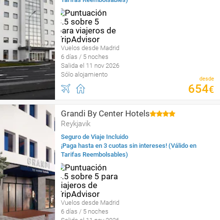
Vuelos desde Madrid
6 días / 5 noches
Salida el 11 nov 2026
Sólo alojamiento
desde
654
€
Grandi By Center Hotels
Reykjavik
Seguro de Viaje Incluido
¡Paga hasta en 3 cuotas sin intereses! (Válido en
Tarifas Reembolsables)
Vuelos desde Madrid
6 días / 5 noches