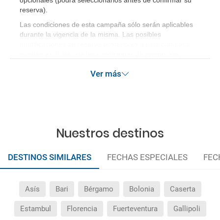
opcionales (podrá seleccionarlos antes de confirmar su
reserva)
.
Las condiciones de esta campaña sólo serán aplicables
durante la vigencia de la misma. Las posibles
modificaciones de reserva posteriores a esta campaña
quedan excluidas de las condiciones de promoción
anteriormente mencionadas. Descuento no acumulable.
Ver más
Nuestros destinos
DESTINOS SIMILARES
FECHAS ESPECIALES
FEC
Asís
Bari
Bérgamo
Bolonia
Caserta
Estambul
Florencia
Fuerteventura
Gallipoli