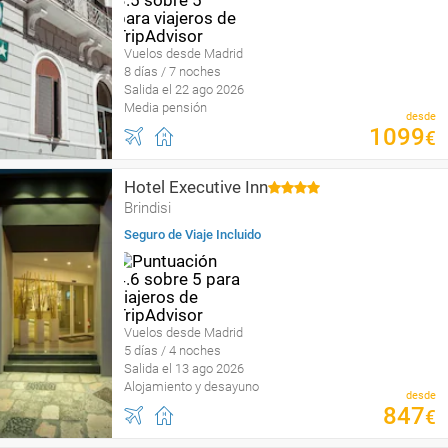
Vuelos desde Madrid
8 días / 7 noches
Salida el 22 ago 2026
Media pensión
desde
1099
€
Hotel Executive Inn
Brindisi
Seguro de Viaje Incluido
Vuelos desde Madrid
5 días / 4 noches
Salida el 13 ago 2026
Alojamiento y desayuno
desde
847
€