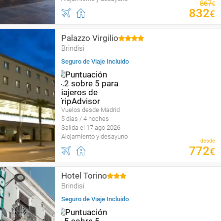
867
€
832
€
Palazzo Virgilio
Brindisi
Seguro de Viaje Incluido
Vuelos desde Madrid
5 días / 4 noches
Salida el 17 ago 2026
Alojamiento y desayuno
desde
772
€
Hotel Torino
Brindisi
Seguro de Viaje Incluido