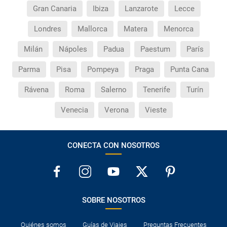
Gran Canaria
Ibiza
Lanzarote
Lecce
Londres
Mallorca
Matera
Menorca
Milán
Nápoles
Padua
Paestum
París
Parma
Pisa
Pompeya
Praga
Punta Cana
Rávena
Roma
Salerno
Tenerife
Turín
Venecia
Verona
Vieste
CONECTA CON NOSOTROS
SOBRE NOSOTROS
Quiénes somos
Guías de Viajes
Preguntas Frecuentes