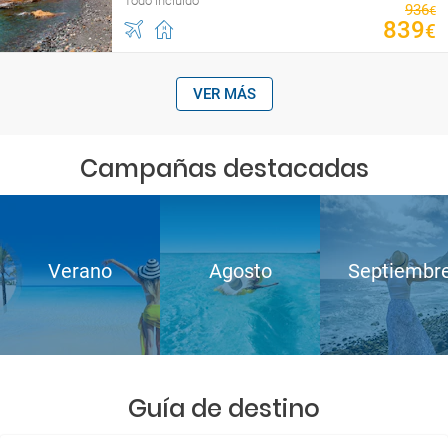
Todo incluido
936
€
839
€
VER MÁS
Campañas destacadas
Verano
Agosto
Septiembr
Guía de destino