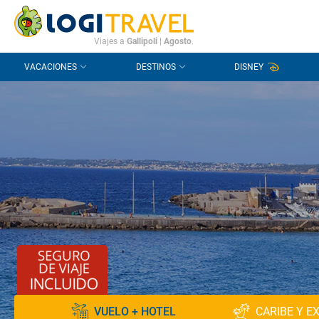
CONTACTO
PREGUNTAS FRECUENTES
Viajes a
Gallipoli
|
Agosto
.
VACACIONES
DESTINOS
DISNEY
VUELO + HOTEL
CARIBE Y E