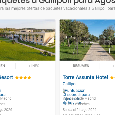
quetes a Gallipoli para Ago
ra las mejores ofertas de paquetes vacacionales a Gallipoli par
MEN
+ INFO
RESUMEN
+
 Resort
Torre Assunta Hotel
Gallipoli
 Madrid
Vuelos desde Madrid
ches
8 días / 6 noches
ago 2026
Salida el 24 ago 2026