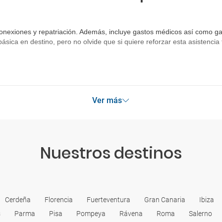
onexiones y repatriación. Además, incluye gastos médicos así como gas
básica en destino, pero no olvide que si quiere reforzar esta asistenc
Ver más
Nuestros destinos
Cerdeña
Florencia
Fuerteventura
Gran Canaria
Ibiza
s
Parma
Pisa
Pompeya
Rávena
Roma
Salerno