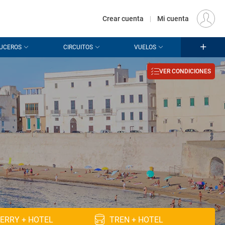
€
Origen
MADRID (MAD)
ES
EUR
Crear cuenta
|
Mi cuenta
UCEROS
CIRCUITOS
VUELOS
VER CONDICIONES
ERRY + HOTEL
TREN + HOTEL