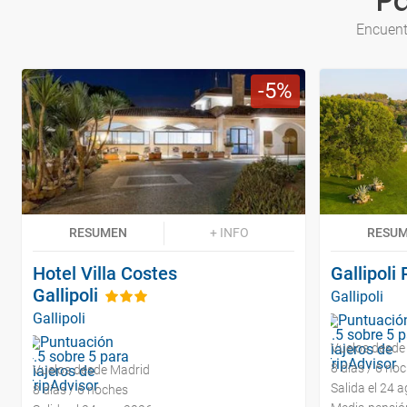
Pa
Encuent
5
RESUMEN
+ INFO
RESU
Hotel Villa Costes
Gallipoli
Gallipoli
Gallipoli
Gallipoli
Vuelos desde
8 días / 6 no
Vuelos desde Madrid
Salida el 24 
8 días / 6 noches