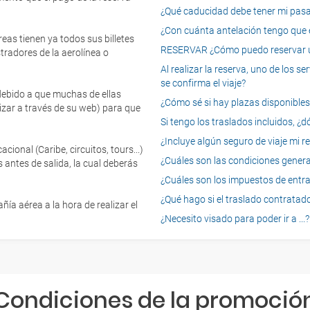
¿Qué caducidad debe tener mi pasapo
¿Con cuánta antelación tengo que e
eas tienen ya todos sus billetes
RESERVAR ¿Cómo puedo reservar un
tradores de la aerolínea o
Al realizar la reserva, uno de los 
se confirma el viaje?
 debido a que muchas de ellas
¿Cómo sé si hay plazas disponibles e
izar a través de su web) para que
Si tengo los traslados incluidos, ¿
¿Incluye algún seguro de viaje mi r
onal (Caribe, circuitos, tours...)
¿Cuáles son las condiciones general
 antes de salida, la cual deberás
¿Cuáles son los impuestos de entrad
¿Qué hago si el traslado contratado
ía aérea a la hora de realizar el
¿Necesito visado para poder ir a ...?
Condiciones de la promoció