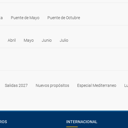
ta
Puente de Mayo
Puente de Octubre
Abril
Mayo
Junio
Julio
Salidas 2027
Nuevos propósitos
Especial Mediterraneo
Lu
ROS
INTERNACIONAL