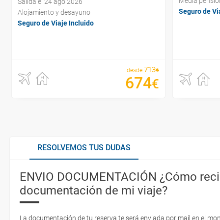
Media pensió
Salida el 24 ago 2026
Seguro de Via
Alojamiento y desayuno
Seguro de Viaje Incluido
713
€
desde
674
€
RESOLVEMOS TUS DUDAS
ENVIO DOCUMENTACIÓN ¿Cómo recib
documentación de mi viaje?
La documentación de tu reserva te será enviada por mail en el mo