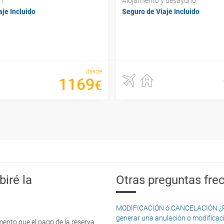
n
Alojamiento y desayuno
je Incluido
Seguro de Viaje Incluido
desde
1169
€
iré la
Otras preguntas frec
MODIFICACIÓN ó CANCELACIÓN ¿Pued
generar una anulación o modificaci
mento que el pago de la reserva