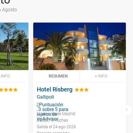
sto
a Agosto
 INFO
RESUMEN
+ INFO
Hotel Risberg
Gallipoli
Vuelos desde Madrid
8 días / 6 noches
Salida el 24 ago 2026