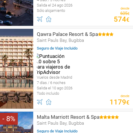
Salida el 24 ago 2026
desde
Sólo alojamiento
605
€
574
€
Qawra Palace Resort & Spa
Saint Pauls Bay, Bugibba
Seguro de Viaje Incluido
Vuelos desde Madrid
7 días / 6 noches
Salida el 10 ago 2026
Todo incluido
desde
1179
€
Malta Marriott Resort & Spa
8
Saint Pauls Bay, Bugibba
Seguro de Viaje Incluido