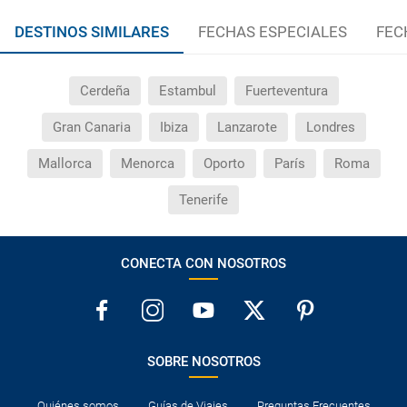
DESTINOS SIMILARES
FECHAS ESPECIALES
FEC
Cerdeña
Estambul
Fuerteventura
Gran Canaria
Ibiza
Lanzarote
Londres
Mallorca
Menorca
Oporto
París
Roma
Tenerife
CONECTA CON NOSOTROS
SOBRE NOSOTROS
Quiénes somos
Guías de Viajes
Preguntas Frecuentes