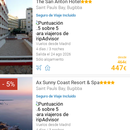
The San Anton Hotel
Saint Pauls Bay, Bugibba
Seguro de Viaje Incluido
Vuelos desde Madrid
4 días / 3 noches
Salida el 24 ago 2026
desde
Sólo alojamiento
464
€
447
€
Ax Sunny Coast Resort & Spa
5
Saint Pauls Bay, Bugibba
Seguro de Viaje Incluido
Vuelos desde Madrid
4 días / 3 noches