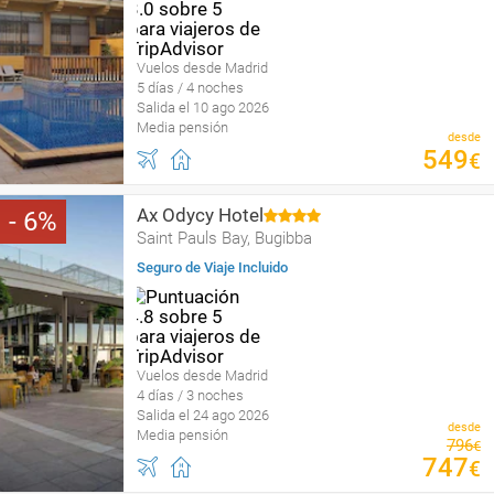
Vuelos desde Madrid
5 días / 4 noches
Salida el 10 ago 2026
Media pensión
desde
549
€
Ax Odycy Hotel
6
Saint Pauls Bay, Bugibba
Seguro de Viaje Incluido
Vuelos desde Madrid
4 días / 3 noches
Salida el 24 ago 2026
desde
Media pensión
796
€
747
€