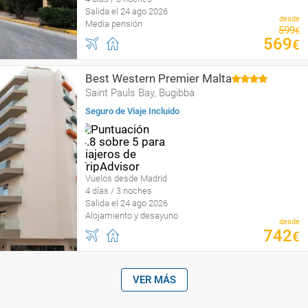
Salida el 24 ago 2026
desde
Media pensión
599
€
569
€
Best Western Premier Malta
Saint Pauls Bay, Bugibba
Seguro de Viaje Incluido
Vuelos desde Madrid
4 días / 3 noches
Salida el 24 ago 2026
Alojamiento y desayuno
desde
742
€
VER MÁS