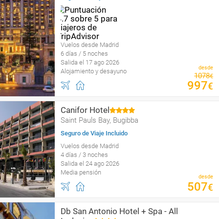
Vuelos desde Madrid
6 días / 5 noches
Salida el 17 ago 2026
desde
Alojamiento y desayuno
1078
€
997
€
Canifor Hotel
Saint Pauls Bay, Bugibba
Seguro de Viaje Incluido
Vuelos desde Madrid
4 días / 3 noches
Salida el 24 ago 2026
Media pensión
desde
507
€
Db San Antonio Hotel + Spa - All