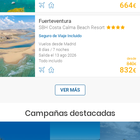
664
€
Fuerteventura
SBH Costa Calma Beach Resort
Seguro de Viaje Incluido
Vuelos desde Madrid
8 días / 7 noches
Salida el 13 ago 2026
desde
Todo incluido
840
€
832
€
VER MÁS
Campañas destacadas