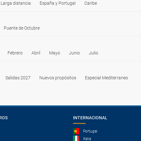
Larga distancia
España y Portugal
Caribe
Puente de Octubre
Febrero
Abril
Mayo
Junio
Julio
Salidas 2027
Nuevos propósitos
Especial Mediterraneo
ROS
INTERNACIONAL
Portugal
Italia