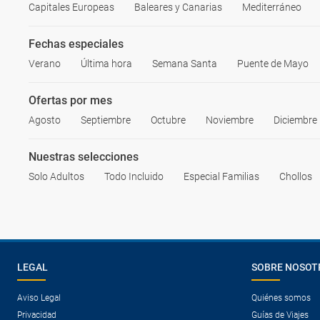
Capitales Europeas
Baleares y Canarias
Mediterráneo
Fechas especiales
Verano
Última hora
Semana Santa
Puente de Mayo
Ofertas por mes
Agosto
Septiembre
Octubre
Noviembre
Diciembre
Nuestras selecciones
Solo Adultos
Todo Incluido
Especial Familias
Chollos
LEGAL
SOBRE NOSOT
Aviso Legal
Quiénes somos
Privacidad
Guías de Viajes