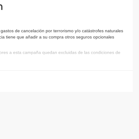
n
gastos de cancelación por terrorismo y/o catástrofes naturales
encia tiene que añadir a su compra otros seguros opcionales
riores a esta campaña quedan excluidas de las condiciones de