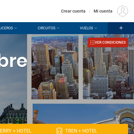
€
Origen
MADRID (MAD)
ES
EUR
Crear cuenta
|
Mi cuenta
UCEROS
CIRCUITOS
VUELOS
VER CONDICIONES
bre
ERRY + HOTEL
TREN + HOTEL