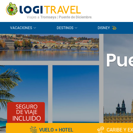
CONTACTO
PREGUNTAS FRECUENTES
Viajes a
Tromsøya
|
Puente de Diciembre
.
VACACIONES
DESTINOS
DISNEY
Pu
VUELO + HOTEL
CARIBE Y E