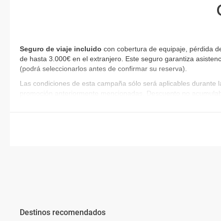
Seguro de viaje incluido
con cobertura de equipaje, pérdida d
de hasta 3.000€ en el extranjero. Este seguro garantiza asistenc
(podrá seleccionarlos antes de confirmar su reserva)
.
Las condiciones de esta campaña sólo será aplicables durante l
promoción anteriormente mencionadas. Descuento no acumulab
Destinos recomendados