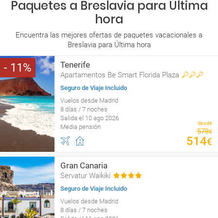
Paquetes a Breslavia para Última
hora
Encuentra las mejores ofertas de paquetes vacacionales a
Breslavia para Última hora
Tenerife
11
Apartamentos Be Smart Florida Plaza
Seguro de Viaje Incluido
Vuelos desde Madrid
8 días / 7 noches
Salida el 10 ago 2026
desde
Media pensión
578
€
514
€
Gran Canaria
Servatur Waikiki
Seguro de Viaje Incluido
Vuelos desde Madrid
8 días / 7 noches