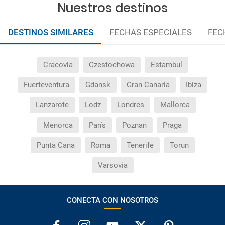
Nuestros destinos
DESTINOS SIMILARES
FECHAS ESPECIALES
FEC
Cracovia
Czestochowa
Estambul
Fuerteventura
Gdansk
Gran Canaria
Ibiza
Lanzarote
Lodz
Londres
Mallorca
Menorca
París
Poznan
Praga
Punta Cana
Roma
Tenerife
Torun
Varsovia
CONECTA CON NOSOTROS