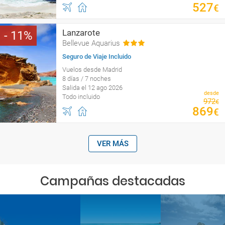
527
€
Lanzarote
11
Bellevue Aquarius
Seguro de Viaje Incluido
Vuelos desde Madrid
8 días / 7 noches
Salida el 12 ago 2026
desde
Todo incluido
972
€
869
€
VER MÁS
Campañas destacadas