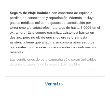
Seguro de viaje incluido
con cobertura de equipaje,
pérdida de conexiones y repatriación. Además, incluye
gastos médicos así como gastos de cancelación por
terrorismo y/o catástrofes naturales de hasta 3.000€ en el
extranjero. Este seguro garantiza asistencia básica en
destino, pero no olvide que si quiere reforzar esta
asistencia tiene que añadir a su compra otros seguros
opcionales (podrá seleccionarlos antes de confirmar su
reserva)
.
Las condiciones de esta campaña sólo serán aplicables
durante la vigencia de la misma. Las posibles
modificaciones de reserva posteriores a esta campaña
quedan excluidas de las condiciones de promoción
anteriormente mencionadas. Descuento no acumulable.
Ver más