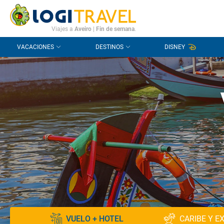
CONTACTO
PREGUNTAS FRECUENTES
Viajes a
Aveiro
|
Fin de semana
.
VACACIONES
DESTINOS
DISNEY
VUELO + HOTEL
CARIBE Y E