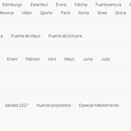
Edimburgo
Estambul
Évora
Fátima
Fuerteventura
enorca
Milán
Oporto
París
Roma
Sines
Sintra
ta
Puente de Mayo
Puente de Octubre
Enero
Febrero
Abril
Mayo
Junio
Julio
Salidas 2027
Nuevos propósitos
Especial Mediterraneo