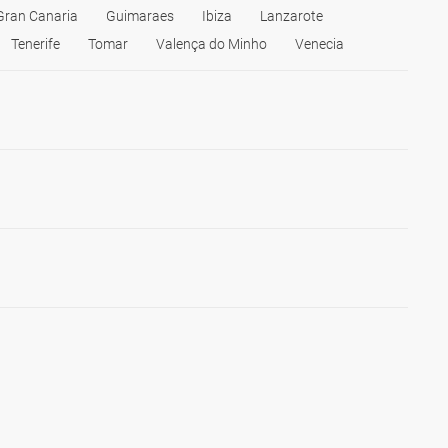
Gran Canaria
Guimaraes
Ibiza
Lanzarote
Tenerife
Tomar
Valença do Minho
Venecia