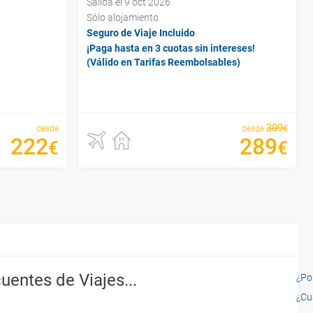
Salida el 9 oct 2026
Sólo alojamiento
Seguro de Viaje Incluido
¡Paga hasta en 3 cuotas sin intereses!
(Válido en Tarifas Reembolsables)
309
€
desde
desde
222
289
€
€
uentes de Viajes...
¿Por
¿Cu