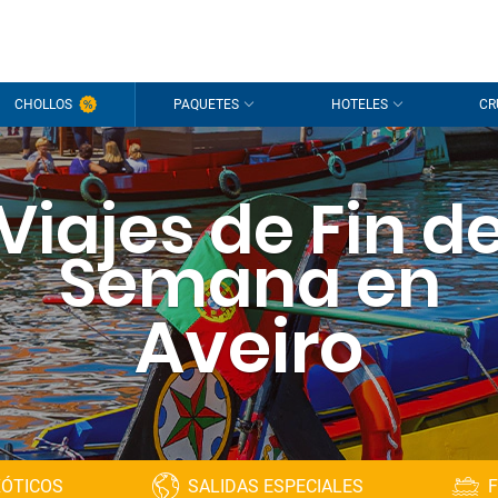
CHOLLOS
PAQUETES
HOTELES
CR
Viajes de Fin d
Semana en
Aveiro
XÓTICOS
SALIDAS ESPECIALES
F