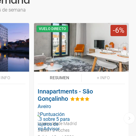
semana
es de semana
6
VUELO DIRECTO
 INFO
RESUMEN
+ INFO
Innapartments - São
Gonçalinho
Aveiro
Vuelos desde Madrid
3 días / 2 noches