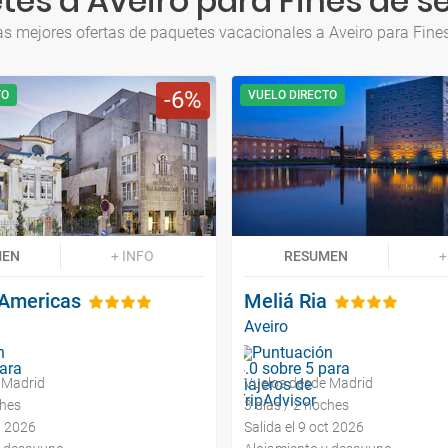
tes a Aveiro para Fines de 
as mejores ofertas de paquetes vacacionales a Aveiro para Fin
6
TO
VUELO DIRECTO
MEN
+ INFO
RESUMEN
+
 Americas
Meliá Ria
Aveiro
 Madrid
Vuelos desde Madrid
ches
3 días / 2 noches
t 2026
Salida el 9 oct 2026