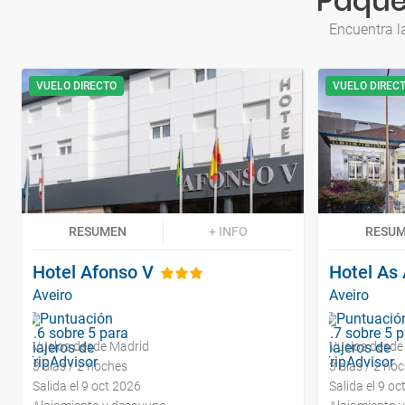
Paque
Encuentra l
VUELO DIRECTO
VUELO DIREC
RESUMEN
+ INFO
RESU
Hotel Afonso V
Hotel As
Aveiro
Aveiro
Vuelos desde Madrid
Vuelos desde
3 días / 2 noches
3 días / 2 no
Salida el 9 oct 2026
Salida el 9 oc