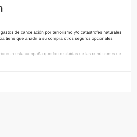
n
astos de cancelación por terrorismo y/o catástrofes naturales
encia tiene que añadir a su compra otros seguros opcionales
eriores a esta campaña quedan excluidas de las condiciones de