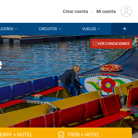
€
Origen
MADRID (MAD)
ES
EUR
Crear cuenta
|
Mi cuenta
UCEROS
CIRCUITOS
VUELOS
VER CONDICIONES
e
ERRY + HOTEL
TREN + HOTEL