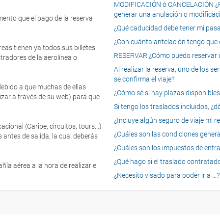
MODIFICACIÓN ó CANCELACIÓN ¿Pued
generar una anulación o modificaci
mento que el pago de la reserva
¿Qué caducidad debe tener mi pasapo
¿Con cuánta antelación tengo que e
eas tienen ya todos sus billetes
RESERVAR ¿Cómo puedo reservar un
tradores de la aerolínea o
Al realizar la reserva, uno de los 
se confirma el viaje?
 debido a que muchas de ellas
¿Cómo sé si hay plazas disponibles e
izar a través de su web) para que
Si tengo los traslados incluidos, ¿
¿Incluye algún seguro de viaje mi r
onal (Caribe, circuitos, tours...)
¿Cuáles son las condiciones general
 antes de salida, la cual deberás
¿Cuáles son los impuestos de entrad
¿Qué hago si el traslado contratado
ía aérea a la hora de realizar el
¿Necesito visado para poder ir a ...?