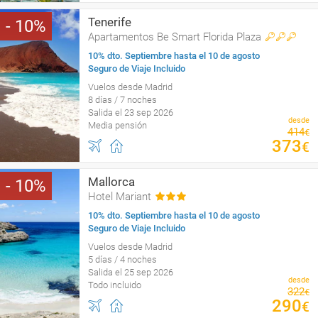
Tenerife
10
Apartamentos Be Smart Florida Plaza
10% dto. Septiembre hasta el 10 de agosto
Seguro de Viaje Incluido
Vuelos desde Madrid
8 días / 7 noches
Salida el 23 sep 2026
desde
Media pensión
414
€
373
€
Mallorca
10
Hotel Mariant
10% dto. Septiembre hasta el 10 de agosto
Seguro de Viaje Incluido
Vuelos desde Madrid
5 días / 4 noches
Salida el 25 sep 2026
desde
Todo incluido
322
€
290
€