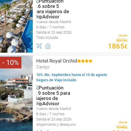
Vuelos desde Madrid
8 días / 7 noches
Salida el 23 sep 2026
desde
Todo incluido
2072
€
1865
€
Hotel Royal Orchid
10
Caniço
10% dto. Septiembre hasta el 10 de agosto
Seguro de Viaje Incluido
Vuelos desde Madrid
8 días / 7 noches
Salida el 23 sep 2026
desde
Alojamiento y desayuno
1040
€