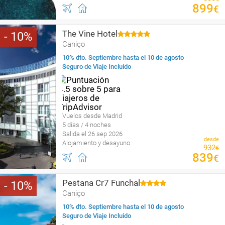
899
€
The Vine Hotel
10
Caniço
10% dto. Septiembre hasta el 10 de agosto
Seguro de Viaje Incluido
Vuelos desde Madrid
5 días / 4 noches
Salida el 26 sep 2026
desde
Alojamiento y desayuno
932
€
839
€
Pestana Cr7 Funchal
10
Caniço
10% dto. Septiembre hasta el 10 de agosto
Seguro de Viaje Incluido