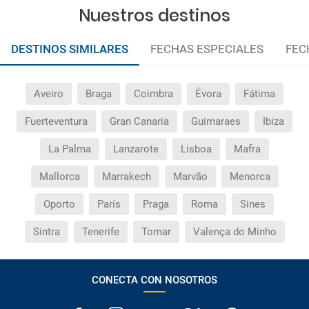
Nuestros destinos
Quedan excluidos los productos de terceros de esta
promoción.
DESTINOS SIMILARES
FECHAS ESPECIALES
FEC
Las condiciones de esta campaña sólo serán aplicables
durante la vigencia de la misma. Las posibles
modificaciones de reserva posteriores a esta campaña
quedan excluidas de las condiciones de promoción
Aveiro
Braga
Coimbra
Évora
Fátima
anteriormente mencionadas. Descuento no acumulable.
Fuerteventura
Gran Canaria
Guimaraes
Ibiza
La Palma
Lanzarote
Lisboa
Mafra
Mallorca
Marrakech
Marvão
Menorca
Oporto
París
Praga
Roma
Sines
Sintra
Tenerife
Tomar
Valença do Minho
CONECTA CON NOSOTROS