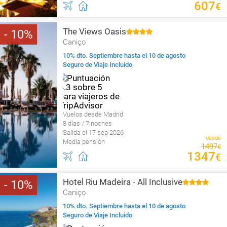
607
€
The Views Oasis
10
Caniço
10% dto. Septiembre hasta el 10 de agosto
Seguro de Viaje Incluido
Vuelos desde Madrid
8 días / 7 noches
Salida el 17 sep 2026
desde
Media pensión
1497
€
1347
€
Hotel Riu Madeira - All Inclusive
10
Caniço
10% dto. Septiembre hasta el 10 de agosto
Seguro de Viaje Incluido