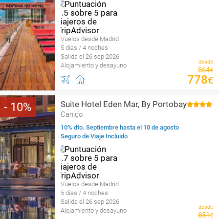
Vuelos desde Madrid
5 días / 4 noches
Salida el 26 sep 2026
desde
Alojamiento y desayuno
864
€
778
€
Suite Hotel Eden Mar, By Portobay
10
Caniço
10% dto. Septiembre hasta el 10 de agosto
Seguro de Viaje Incluido
Vuelos desde Madrid
5 días / 4 noches
Salida el 26 sep 2026
desde
Alojamiento y desayuno
851
€