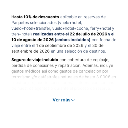
Hasta 10% de descuento
aplicable en reservas de
Paquetes seleccionados (vuelo+hotel,
vuelo+hotel+transfer, vuelo+hotel+coche, ferry+hotel y
tren+hotel)
realizadas entre el
22 de julio de 2026
y el
10 de agosto de 2026
(ambos incluidos)
con fecha de
viaje entre el
1 de septiembre de 2026
y el
30 de
septiembre de 2026
en una selección de destinos.
Seguro de viaje incluido
con cobertura de equipaje,
pérdida de conexiones y repatriación. Además, incluye
gastos médicos así como gastos de cancelación por
terrorismo y/o catástrofes naturales de hasta 3.000€ en
el extranjero, puede consultar más información con uno
de nuestros agentes o durante el proceso de reserva.
Este seguro garantiza asistencia básica en destino, pero
Ver más
no olvide que si quiere reforzar esta asistencia tiene que
añadir a su compra otros seguros opcionales (podrá
seleccionarlos antes de confirmar su reserva).
Pago flexible
sin intereses para reservas realizadas con
más de 30 días de antelación.