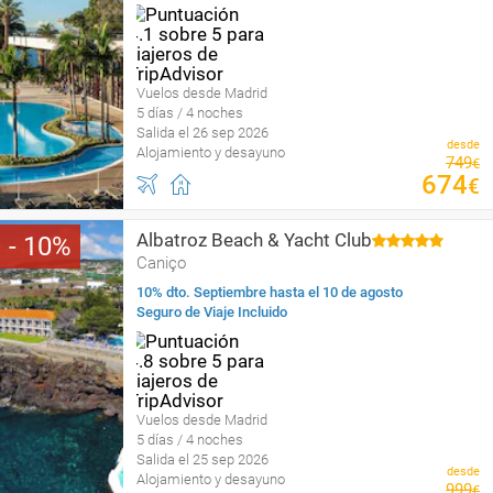
Vuelos desde Madrid
5 días / 4 noches
Salida el 26 sep 2026
desde
Alojamiento y desayuno
749
€
674
€
Albatroz Beach & Yacht Club
10
Caniço
10% dto. Septiembre hasta el 10 de agosto
Seguro de Viaje Incluido
Vuelos desde Madrid
5 días / 4 noches
Salida el 25 sep 2026
desde
Alojamiento y desayuno
999
€