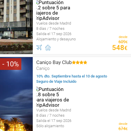
Vuelos desde Madrid
8 días / 7 noches
Salida el 17 sep 2026
desde
Alojamiento y desayuno
609
€
548
€
Caniço Bay Club
10
Caniço
10% dto. Septiembre hasta el 10 de agosto
Seguro de Viaje Incluido
Vuelos desde Madrid
8 días / 7 noches
Salida el 17 sep 2026
desde
Sólo alojamiento
674
€