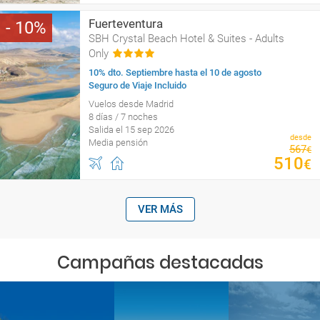
Fuerteventura
10
SBH Crystal Beach Hotel & Suites - Adults
Only
10% dto. Septiembre hasta el 10 de agosto
Seguro de Viaje Incluido
Vuelos desde Madrid
8 días / 7 noches
Salida el 15 sep 2026
desde
Media pensión
567
€
510
€
VER MÁS
Campañas destacadas