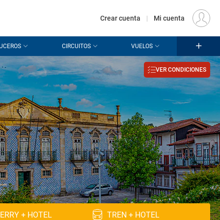
€
Origen
MADRID (MAD)
ES
EUR
Crear cuenta
|
Mi cuenta
UCEROS
CIRCUITOS
VUELOS
VER CONDICIONES
ERRY + HOTEL
TREN + HOTEL