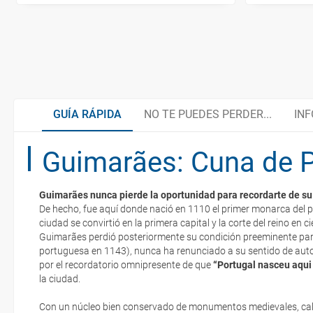
GUÍA RÁPIDA
NO TE PUEDES PERDER...
INF
Guimarães: Cuna de P
Caretos de Podence
Cocina regional
Guimarães nunca pierde la oportunidad para recordarte de su l
Santuario do Bom Jesus
Organiza tu viaje
De hecho, fue aquí donde nació en 1110 el primer monarca del p
La documentación de tu reserva te será enviada por mail en el mo
ciudad se convirtió en la primera capital y la corte del reino en 
esté realizado completamente.
Guimarães perdió posteriormente su condición preeminente par
portuguesa en 1143), nunca ha renunciado a su sentido de auto
Visita la cuna de Portugal
¿Cómo llegar?
Respecto a las tarjetas de embarque, casi todas las compañías aér
por el recordatorio omnipresente de que
“Portugal nasceu aqui
electrónicos por lo que podrás obtenerlas directamente en los mos
la ciudad.
realizando el check-in por su web.
Arte rupestre en el Valle del Coa
Documentación y descuentos
Con un núcleo bien conservado de monumentos medievales, ca
Eso sí, deberás estar atento si viajas con una compañía low cost,