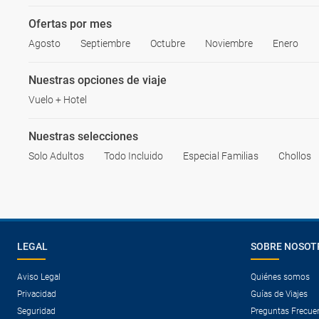
Ofertas por mes
Agosto
Septiembre
Octubre
Noviembre
Enero
Nuestras opciones de viaje
Vuelo + Hotel
Nuestras selecciones
Solo Adultos
Todo Incluido
Especial Familias
Chollos
LEGAL
SOBRE NOSOT
Aviso Legal
Quiénes somos
Privacidad
Guías de Viajes
Seguridad
Preguntas Frecue