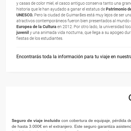
y casas de color miel, el casco antiguo conserva tanto una gran
exigen la presentación de la tarjeta de embarque (que deberás real
historia que le han ayudado a ganar el estatus de
Patrimonio de
¿Dónde alojarse?
no te carguen un suplemento extra en el mismo aeropuerto.
UNESCO.
Pero la ciudad de Guimarães está muy lejos de ser un
atractivos contemporáneos fueron bien presentados al mundo
En caso de tener que enviarte la documentación de un paquete vacaci
Europea de la Cultura
en 2012. Por otro lado, la universidad loc
Idioma
te enviaremos la documentación de tu reserva alrededor de 10 días
juvenil
y una animada vida nocturna, que llega a su apogeo dura
imprimir y llevar contigo en el viaje.
fiestas de los estudiantes.
Esta documentación te será requerida en el mostrador de la compañ
check-in el día de la salida.
Encontrarás toda la información para tu viaje en nuestr
Seguro de viaje incluido
con cobertura de equipaje, pérdida d
de hasta 3.000€ en el extranjero. Este seguro garantiza asistenc