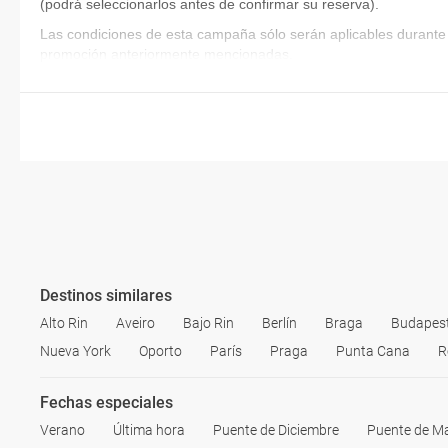
(podrá seleccionarlos antes de confirmar su reserva)
.
Las condiciones de esta campaña sólo serán aplicables durante 
promoción anteriormente mencionadas.
Destinos similares
Alto Rin
Aveiro
Bajo Rin
Berlín
Braga
Budapes
Nueva York
Oporto
París
Praga
Punta Cana
R
Fechas especiales
Verano
Última hora
Puente de Diciembre
Puente de M