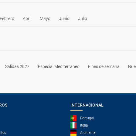
Febrero
Abril
Mayo
Junio
Julio
Salidas 2027
Especial Mediterraneo
Fines de semana
Nue
ROS
INTERNACIONAL
Portugal
Italia
ntes
Alemania