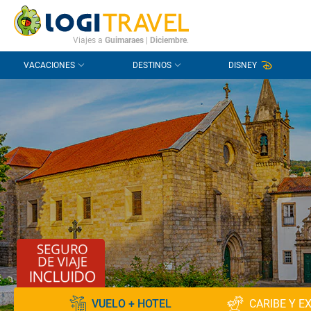
CONTACTO
PREGUNTAS FRECUENTES
Viajes a
Guimaraes
|
Diciembre
.
VACACIONES
DESTINOS
DISNEY
VUELO + HOTEL
CARIBE Y E