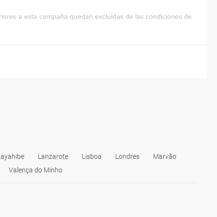
eriores a esta campaña quedan excluidas de las condiciones de
Bayahibe
Lanzarote
Lisboa
Londres
Marvão
Valença do Minho