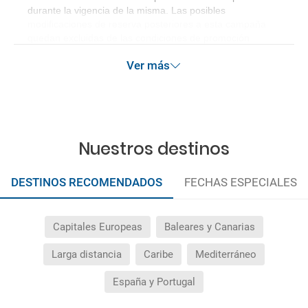
durante la vigencia de la misma. Las posibles
modificaciones de reserva posteriores a esta campaña
quedan excluidas de las condiciones de promoción
anteriormente mencionadas.
Ver más
Nuestros destinos
DESTINOS RECOMENDADOS
FECHAS ESPECIALES
Capitales Europeas
Baleares y Canarias
Larga distancia
Caribe
Mediterráneo
España y Portugal