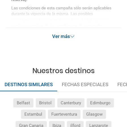
Las condiciones de esta campaña sólo serán aplicables
durante la vigencia de la misma. Las posibles
modificaciones de reserva posteriores a esta campaña
quedan excluidas de las condiciones de promoción
anteriormente mencionadas. Descuento no acumulable.
Ver más
Nuestros destinos
DESTINOS SIMILARES
FECHAS ESPECIALES
FEC
Belfast
Bristol
Canterbury
Edimburgo
Estambul
Fuerteventura
Glasgow
Gran Canaria
Ibiza
ilford
Lanzarote