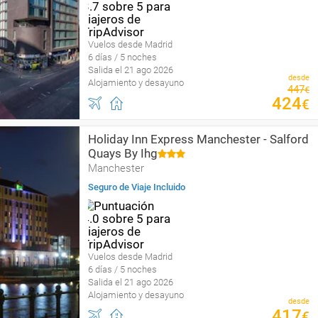
Vuelos desde Madrid
6 días / 5 noches
Salida el 21 ago 2026
desde
Alojamiento y desayuno
447
€
424
€
Holiday Inn Express Manchester - Salford
Quays By Ihg
Manchester
Seguro de Viaje Incluido
Vuelos desde Madrid
6 días / 5 noches
Salida el 21 ago 2026
Alojamiento y desayuno
desde
417
€