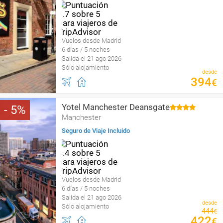
Vuelos desde Madrid
6 días / 5 noches
Salida el 21 ago 2026
Sólo alojamiento
desde
394
€
Yotel Manchester Deansgate
5
Manchester
Seguro de Viaje Incluido
Vuelos desde Madrid
6 días / 5 noches
Salida el 21 ago 2026
desde
Sólo alojamiento
444
€
422
€