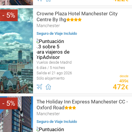
Crowne Plaza Hotel Manchester City
5
Centre By Ihg
Manchester
Seguro de Viaje Incluido
Vuelos desde Madrid
6 días / 5 noches
Salida el 21 ago 2026
desde
Sólo alojamiento
499
€
472
€
The Holiday Inn Express Manchester CC -
5
Oxford Road
Manchester
Seguro de Viaje Incluido