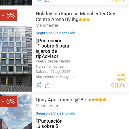
Holiday Inn Express Manchester City
5
Centre Arena By Ihg
Manchester
Seguro de Viaje Incluido
Vuelos desde Madrid
6 días / 5 noches
Salida el 21 ago 2026
desde
Alojamiento y desayuno
428
€
407
€
Quay Apartments @ Bolin
6
Manchester
Seguro de Viaje Incluido