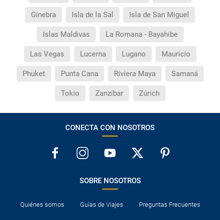
Ginebra
Isla de la Sal
Isla de San Miguel
Islas Maldivas
La Romana - Bayahibe
Las Vegas
Lucerna
Lugano
Mauricio
Phuket
Punta Cana
Riviera Maya
Samaná
Tokio
Zanzíbar
Zúrich
CONECTA CON NOSOTROS
SOBRE NOSOTROS
Quiénes somos
Guías de Viajes
Preguntas Frecuentes