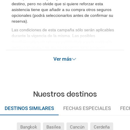
destino, pero no olvide que si quiere reforzar esta
asistencia tiene que añadir a su compra otros seguros
opcionales (podrá seleccionarlos antes de confirmar su
reserva)
.
Las condiciones de esta campaña sólo serán aplicables
durante la vigencia de la misma. Las posibles
modificaciones de reserva posteriores a esta campaña
quedan excluidas de las condiciones de promoción
anteriormente mencionadas.
Ver más
Nuestros destinos
DESTINOS SIMILARES
FECHAS ESPECIALES
FEC
Bangkok
Basilea
Cancún
Cerdeña