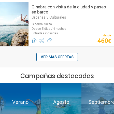
Ginebra con visita de la ciudad y paseo
en barco
Urbanas y Culturales
Ginebra, Suiza
Desde 5 días / 4 noches
Entradas incluidas
desde
460
€
VER MÁS OFERTAS
Campañas destacadas
Verano
Agosto
Septiembr