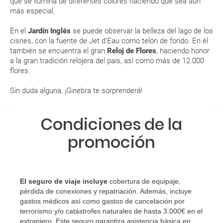
que se ilumina de diferentes colores haciendo que sea aún
más especial.
Al realizar la reserva, uno de los servicios ha
quedado de pendiente de confirmación ¿Cómo
En el
Jardín Inglés
se puede observar la belleza del lago de los
sabré si se confirma el viaje?
cisnes, con la fuente de Jet d’Eau como telón de fondo. En él
también se encuentra el gran
Reloj de Flores
, haciendo honor
a la gran tradición relojera del país, así como más de 12.000
¿Cómo sé si hay plazas disponibles en el viaje que
flores.
quiero al hacer mi solicitud de reserva?
Sin duda alguna, ¡Ginebra te sorprenderá!
Si tengo los traslados incluidos, ¿dónde debo
dirigirme?
Condiciones de la
promoción
¿Incluye algún seguro de viaje mi reserva?
¿Cuáles son las condiciones generales en las
reservas de viajes?
El seguro de viaje incluye
cobertura de equipaje,
pérdida de conexiones y repatriación. Además, incluye
¿Cuáles son los impuestos de entrada y salida del
gastos médicos así como gastos de cancelación por
país si viajo a América?
terrorismo y/o catástrofes naturales de hasta 3.000€ en el
extranjero. Este seguro garantiza asistencia básica en