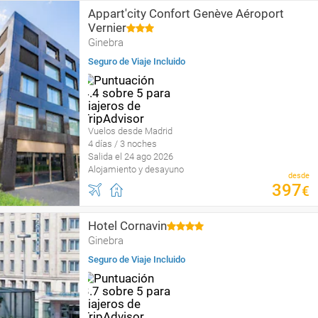
Appart'city Confort Genève Aéroport
Vernier
Ginebra
Seguro de Viaje Incluido
Vuelos desde Madrid
4 días / 3 noches
Salida el 24 ago 2026
Alojamiento y desayuno
desde
397
€
Hotel Cornavin
Ginebra
Seguro de Viaje Incluido