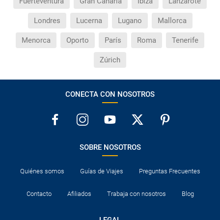
Fuerteventura
Gran Canaria
Ibiza
Lanzarote
Londres
Lucerna
Lugano
Mallorca
Menorca
Oporto
París
Roma
Tenerife
Zúrich
CONECTA CON NOSOTROS
SOBRE NOSOTROS
Quiénes somos
Guías de Viajes
Preguntas Frecuentes
Contacto
Afiliados
Trabaja con nosotros
Blog
LEGAL