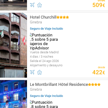
518
€
509
€
Hotel Churchill
Ginebra
Seguro de Viaje Incluido
Vuelos desde Madrid
4 días / 3 noches
Salida el 24 ago 2026
Alojamiento y desayuno
desde
422
€
Le Montbrillant Hôtel Residence
Ginebra
Seguro de Viaje Incluido