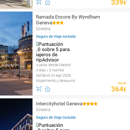
339
€
Ramada Encore By Wyndham
Geneva
Ginebra
Seguro de Viaje Incluido
Vuelos desde Madrid
4 días / 3 noches
Salida el 24 ago 2026
Alojamiento y desayuno
desde
364
€
Intercityhotel Geneva
Ginebra
Seguro de Viaje Incluido