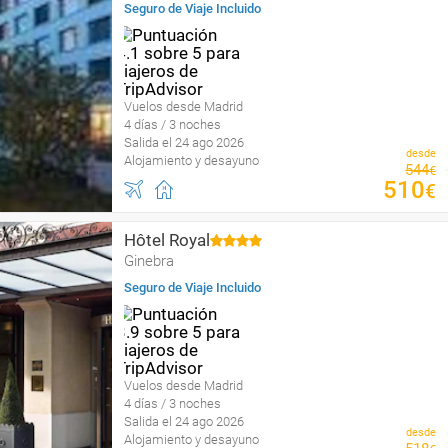
Seguro de Viaje Incluido
Vuelos desde Madrid
4 días / 3 noches
Salida el 24 ago 2026
desde
Alojamiento y desayuno
544
€
510
€
Hôtel Royal
Ginebra
Seguro de Viaje Incluido
Vuelos desde Madrid
4 días / 3 noches
Salida el 24 ago 2026
desde
Alojamiento y desayuno