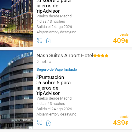
Vuelos desde Madrid
4 días / 3 noches
Salida el 24 ago 2026
Alojamiento y desayuno
desde
409
€
Nash Suites Airport Hotel
Ginebra
Seguro de Viaje Incluido
Vuelos desde Madrid
4 días / 3 noches
Salida el 24 ago 2026
Alojamiento y desayuno
desde
439
€