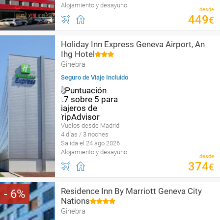
Alojamiento y desayuno
desde
449
€
Holiday Inn Express Geneva Airport, An
Ihg Hotel
Ginebra
Seguro de Viaje Incluido
Vuelos desde Madrid
4 días / 3 noches
Salida el 24 ago 2026
Alojamiento y desayuno
desde
374
€
Residence Inn By Marriott Geneva City
6
Nations
Ginebra