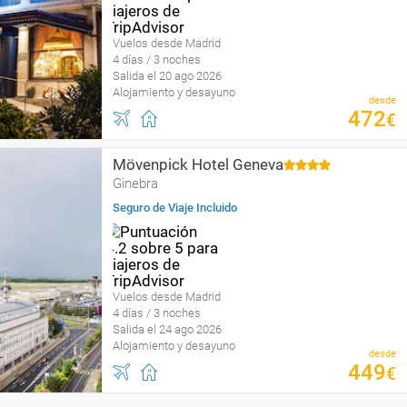
Vuelos desde Madrid
4 días / 3 noches
Salida el 20 ago 2026
Alojamiento y desayuno
desde
472
€
Mövenpick Hotel Geneva
Ginebra
Seguro de Viaje Incluido
Vuelos desde Madrid
4 días / 3 noches
Salida el 24 ago 2026
Alojamiento y desayuno
desde
449
€