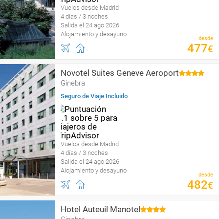
Vuelos desde Madrid
4 días / 3 noches
Salida el 24 ago 2026
Alojamiento y desayuno
desde
477
€
Novotel Suites Geneve Aeroport
Ginebra
Seguro de Viaje Incluido
Vuelos desde Madrid
4 días / 3 noches
Salida el 24 ago 2026
Alojamiento y desayuno
desde
482
€
Hotel Auteuil Manotel