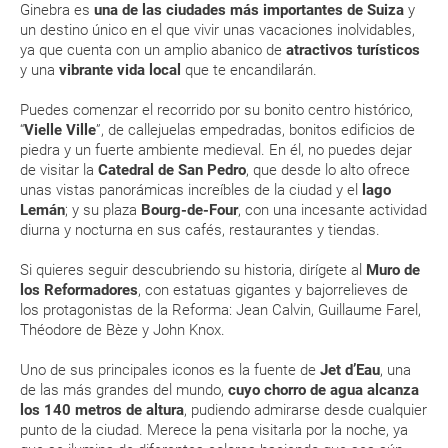
En caso de tener que enviarte la documentación de un paquete
Ginebra es
una de las ciudades más importantes de Suiza
y
disfrutando de tu viaje!
vacacional (Caribe, circuitos, tours...) te enviaremos la documentación
un destino único en el que vivir unas vacaciones inolvidables,
de tu reserva alrededor de 10 días antes de salida, la cual deberás
ya que cuenta con un amplio abanico de
atractivos turísticos
imprimir y llevar contigo en el viaje.
ENE
FEB
MAR
ABR
y una
vibrante vida local
que te encandilarán.
Esta documentación te será requerida en el mostrador de la compañía
aérea a la hora de realizar el check-in el día de la salida.
4 °C
6 °C
11 °C
15 °C
Puedes comenzar el recorrido por su bonito centro histórico,
“
Vielle Ville
”, de callejuelas empedradas, bonitos edificios de
-3 °C
-3 °C
0 °C
3 °C
piedra y un fuerte ambiente medieval. En él, no puedes dejar
MODIFICACIÓN ó CANCELACIÓN ¿Puedo anular o
de visitar la
Catedral de San Pedro
, que desde lo alto ofrece
modificar una reserva del viaje? ¿Qué gastos puede
unas vistas panorámicas increíbles de la ciudad y el
lago
Lemán
; y su plaza
Bourg-de-Four
, con una incesante actividad
generar una anulación o modificación del viaje?
diurna y nocturna en sus cafés, restaurantes y tiendas.
¿Qué caducidad debe tener mi pasaporte para ir
Si quieres seguir descubriendo su historia, dirígete al
Muro de
a...?
los Reformadores
, con estatuas gigantes y bajorrelieves de
los protagonistas de la Reforma: Jean Calvin, Guillaume Farel,
Théodore de Bèze y John Knox.
¿Con cuánta antelación tengo que estar en el
aeropuerto?
Uno de sus principales iconos es la fuente de
Jet d’Eau
, una
de las más grandes del mundo,
cuyo chorro de agua alcanza
RESERVAR ¿Cómo puedo reservar un viaje de
los 140 metros de altura
, pudiendo admirarse desde cualquier
punto de la ciudad. Merece la pena visitarla por la noche, ya
paquete vacacional en la página web?