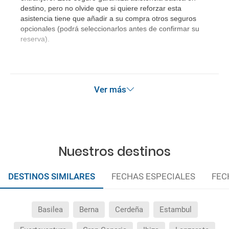
destino, pero no olvide que si quiere reforzar esta
¿Qué hago si el traslado contratado del aeropuerto
asistencia tiene que añadir a su compra otros seguros
al hotel o viceversa no ha aparecido?
opcionales (podrá seleccionarlos antes de confirmar su
reserva).
¿Necesito visado para poder ir a ...?
¿Por qué me sale el precio de un niño igual que el
precio de un adulto?
Ver más
¿Cuántas veces debo imprimir el bono de los
traslados?
Nuestros destinos
DESTINOS SIMILARES
FECHAS ESPECIALES
FEC
Basilea
Berna
Cerdeña
Estambul