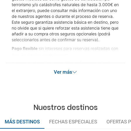
terrorismo y/o catástrofes naturales de hasta 3.000€ en
el extranjero, puede consultar más información con uno
de nuestros agentes o durante el proceso de reserva.
Este seguro garantiza asistencia básica en destino, pero
no olvide que si quiere reforzar esta asistencia tiene que
añadir a su compra otros seguros opcionales (podrá
seleccionarlos antes de confirmar su reserva).
Pago flexible
sin intereses para reservas realizadas con
más de 30 días de antelación.
Quedan excluidos los productos de terceros de esta
promoción.
Ver más
Las condiciones de esta campaña sólo serán aplicables
durante la vigencia de la misma. Las posibles
modificaciones de reserva posteriores a esta campaña
quedan excluidas de las condiciones de promoción
anteriormente mencionadas. Descuento no acumulable.
Nuestros destinos
MÁS DESTINOS
FECHAS ESPECIALES
OFERTAS 