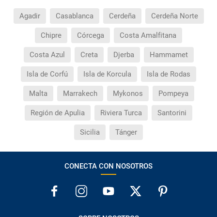
Agadir
Casablanca
Cerdeña
Cerdeña Norte
Chipre
Córcega
Costa Amalfitana
Costa Azul
Creta
Djerba
Hammamet
Isla de Corfú
Isla de Korcula
Isla de Rodas
Malta
Marrakech
Mykonos
Pompeya
Región de Apulia
Riviera Turca
Santorini
Sicilia
Tánger
CONECTA CON NOSOTROS